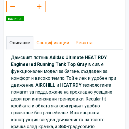
наличен
Описание
Спецификации
Ревюта
Дамският потник
Adidas
Ultimate HEAT RDY
Engineered Running Tank Top Gray
в сив е
функционален модел за бягане, създаден за
комфорт и високо темпо. Той е лек и удобен при
движение.
AIRCHILL
и
HEAT.RDY
технологиите
помагат за поддържане на прохладно усещане
дори при интензивни тренировки. Regular fit
кройката и облата яка осигуряват удобно
прилягане без разсейване. Инженерната
конструкция следва движението на тялото
крачка след крачка, а
360
-градусовите