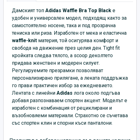
Дамският топ
Adidas Waffle Bra Top Black
е
удобен и универсален модел, подходящ както за
самостоятелно носене, така и под прозрачна
тениска или риза. Изработен от мека и еластична
waffle-knit
материя, той осигурява комфорт и
свобода на движение през целия ден. Tight fit
кройката следва тялото, а scoop деколтето
придава женствен и модерен силует.
Регулируемите презрамки позволяват
персонализирано прилягане, а леката поддръжка
го прави практичен избор за ежедневието.
Лентата с линейни
Adidas
лога около подгъва
добавя разпознаваем спортен акцент. Моделът е
изработен с комбинация от рециклирани и
възобновяеми материали. Страхотно се съчетава
със спортен клин и спорни къси панталони.