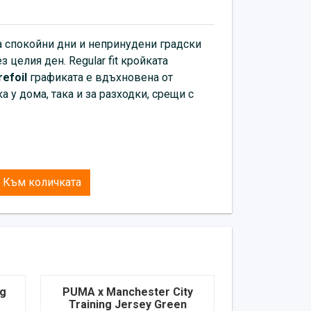
а спокойни дни и непринудени градски
 целия ден. Regular fit кройката
refoil
графиката е вдъхновена от
 у дома, така и за разходки, срещи с
Към количката
ng
PUMA x Manchester City
Training Jersey Green