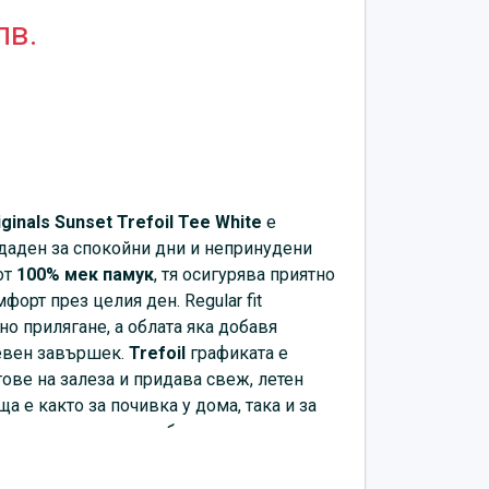
лв.
iginals Sunset Trefoil Tee White
е
здаден за спокойни дни и непринудени
от
100% мек памук
, тя осигурява приятно
орт през целия ден. Regular fit
но прилягане, а облата яка добавя
евен завършек.
Trefoil
графиката е
ове на залеза и придава свеж, летен
а е както за почивка у дома, така и за
и или ежедневни комбинации с дънки,
нталон.