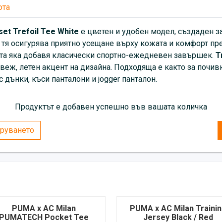
юта
set Trefoil Tee White
е цветен и удобен модел, създаден з
, тя осигурява приятно усещане върху кожата и комфорт през
лата яка добавя класически спортно-ежедневен завършек.
T
веж, летен акцент на дизайна. Подходяща е както за почивка
дънки, къси панталони и jogger панталон.
Продуктът е добавен успешно във вашата количка
руването
PUMA x AC Milan
PUMA x AC Milan Traini
PUMATECH Pocket Tee
Jersey Black / Red