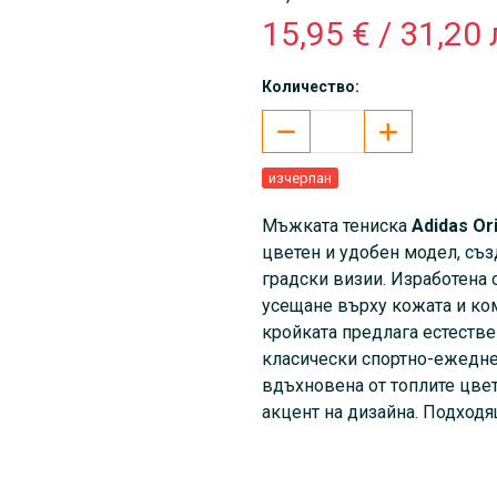
15,95 € / 31,20 
Количество:
изчерпан
Мъжката тениска
Adidas
Or
цветен и удобен модел, съ
градски визии. Изработена 
усещане върху кожата и комф
кройката предлага естестве
класически спортно-ежедн
вдъхновена от топлите цвет
акцент на дизайна. Подходящ
разходки, срещи с приятел
къси панталони и jogger па