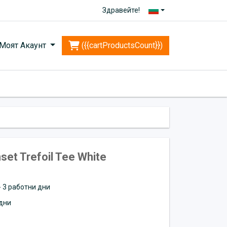
Здравейте!
Моят Акаунт
({{cartProductsCount}})
set Trefoil Tee White
 - 3 работни дни
дни