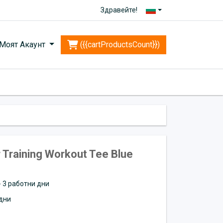
Здравейте!
Моят Акаунт
({{cartProductsCount}})
 Training Workout Tee Blue
 - 3 работни дни
дни