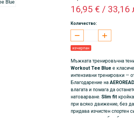
16,95 € / 33,16 
Количество:
изчерпан
Мъжката тренировъчна тен
Workout Tee Blue
е класиче
интензивни тренировки — о
Благодарение на
AEROREA
влагата и помага да остане
натоварване.
Slim fit
кройкат
при всяко движение, без да
придава изчистен спортен си
удълженият гръб добавят у
избор за фитнес, тренировк