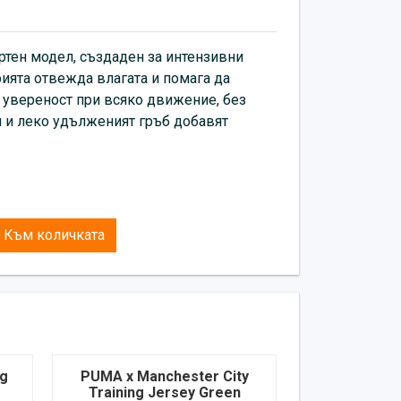
ртен модел, създаден за интензивни
рията отвежда влагата и помага да
 увереност при всяко движение, без
зи и леко удълженият гръб добавят
Към количката
ng
PUMA x Manchester City
Training Jersey Green