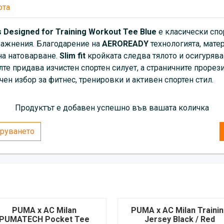
юта
s Designed for Training Workout Tee Blue
е класически спо
ражнения. Благодарение на
AEROREADY
технологията, мате
на натоварване.
Slim fit
кройката следва тялото и осигурява
лте придава изчистен спортен силует, а страничните проре
чен избор за фитнес, тренировки и активен спортен стил.
Продуктът е добавен успешно във вашата количка
руването
PUMA x AC Milan
PUMA x AC Milan Traini
PUMATECH Pocket Tee
Jersey Black / Red