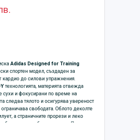
лв.
иска
Adidas Designed for Training
ски спортен модел, създаден за
т кардио до силови упражнения.
DY
технологията, материята отвежда
те сухи и фокусирани по време на
а следва тялото и осигурява увереност
 ограничава свободата. Облото деколте
лует, а страничните прорези и леко
добство и по-добро покритие. Практичен
и и активен спортен стил.