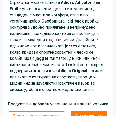
Страхотна мъжка
тениска
Adidas Adicolor Tee
White
универсален модел за ежедневието,
създаден с мисъл за комфорт, стил и по-
устойчив избор. Свободната,
laid
-
back
кройка
осигурява удобно прилягане и непринудено
излъчване, подходящо както за спокойни дни,
така и за модерни градски визии. Дизайнът е
вдъхновен от класическата
jersey
естетика,
която придава спортен характер и лесно се
комбинира с
jogger
панталон, дънки или къси
панталони. Емблематичното
Trefoil
лого отпред
подчертава автентичния
Adidas Originals
стил и
връзката с културата на спортисти, творци и
модни индивидуалисти.Практичен избор за
свежа, удобна и спортно-ежедневна визия.
Продуктът е добавен успешно във вашата количка