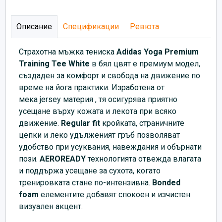
Описание
Спецификации
Ревюта
Страхотна мъжка
тениска
Adidas Yoga Premium
Training Tee White
в бял цвят е премиум модел,
създаден за комфорт и свобода на движение по
време на йога практики. Изработена от
мека
jersey материя , тя осигурява приятно
усещане върху кожата и лекота при всяко
движение.
Regular fit
кройката, страничните
цепки и леко удълженият гръб позволяват
удобство при усуквания, навеждания и обърнати
пози.
AEROREADY
технологията отвежда влагата
и поддържа усещане за сухота, когато
тренировката стане по-интензивна.
Bonded
foam
елементите добавят спокоен и изчистен
визуален акцент.