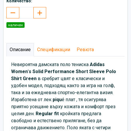
Количество:
наличен
Описание
Спецификации
Ревюта
Невероятна
дамската поло тениска
Adidas
Women
'
s Solid Performance Short Sleeve Polo
Shirt Green
в сребрит цвят е класически и
удобен модел, подходящ както за игра на голф,
така и за ежедневна спортно-елегантна визия.
Изработена от лек
piqu
é плат , тя осигурява
приятно усещане върху кожата и комфорт през
целия ден.
Regular fit
кройката предлага
свободно и естествено прилягане, без да
ограничава движението. Поло яката с четири