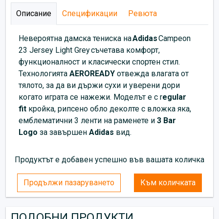
Описание
Спецификации
Ревюта
Невероятна дамска тениска на
Adidas
Campeon
23 Jersey Light Grey
съчетава комфорт,
функционалност и класически спортен стил.
Технологията
AEROREADY
отвежда влагата от
тялото, за да ви държи сухи и уверени дори
когато играта се нажежи. Моделът е с r
egular
fit
кройка, рипсено обло деколте с вложка яка,
емблематични 3 ленти на раменете и
3 Bar
Logo
за завършен
Аdidas
вид.
Продуктът е добавен успешно във вашата количка
Продължи пазаруването
Към количката
ПОДОБНИ ПРОДУКТИ