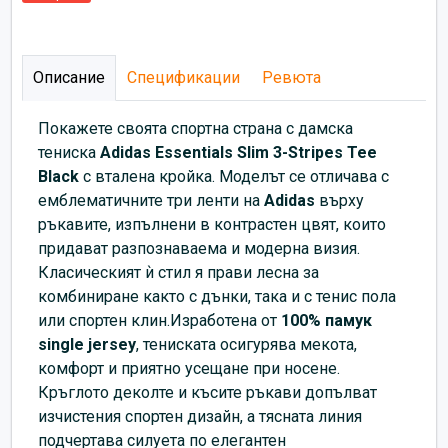
Описание
Спецификации
Ревюта
Покажете своята спортна страна с дамска
тениска
Аdidas
Essentials Slim 3-Stripes Tee
Black
с вталена кройка. Моделът се отличава с
емблематичните три ленти на
Аdidas
върху
ръкавите, изпълнени в контрастен цвят, които
придават разпознаваема и модерна визия.
Класическият ѝ стил я прави лесна за
комбиниране както с дънки, така и с тенис пола
или спортен клин.Изработена от
100% памук
single jersey
, тениската осигурява мекота,
комфорт и приятно усещане при носене.
Кръглото деколте и късите ръкави допълват
изчистения спортен дизайн, а тясната линия
подчертава силуета по елегантен