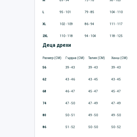
M
89 - 94
73 - 78
98 - 103
L
95 - 101
79 - 85
104 - 110
XL
102 - 109
86 - 94
111 - 117
2XL
110 - 118
94 - 104
118 - 125
Деца дрехи
Размер (CM)
Гърдна (CM)
Талия (CM)
Ханш (CM)
56
39 - 43
39 - 43
39 - 43
62
43 - 46
43 - 45
43 - 45
68
46 - 47
45 - 47
45 - 47
74
47 - 50
47 - 49
47 - 49
80
50 - 51
49 - 50
49 - 50
86
51 - 52
50 - 50
50 - 52