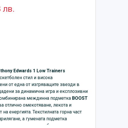
 лв.
thony Edwards 1 Low Trainers
скетболен стил и висока
ени от една от изгряващите звезди в
дадени за динамична игра и експлозивни
 комбинирана междинна подметка
BOOST
ява отлично омекотяване, лекота и
на енергията. Текстилната горна част
рилягане, а гумената подметка
деждно сцепление при бързи смени на