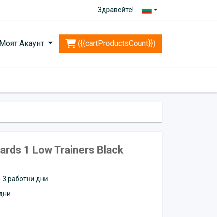
Здравейте!
Моят Акаунт
({{cartProductsCount}})
rds 1 Low Trainers Black
 - 3 работни дни
дни