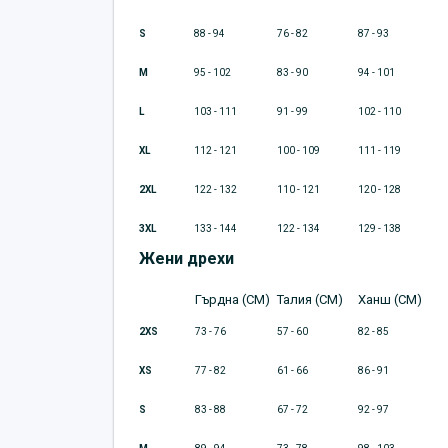
S
88 - 94
76 - 82
87 - 93
M
95 - 102
83 - 90
94 - 101
L
103 - 111
91 - 99
102 - 110
XL
112 - 121
100 - 109
111 - 119
2XL
122 - 132
110 - 121
120 - 128
3XL
133 - 144
122 - 134
129 - 138
Жени дрехи
Гърдна (CM)
Талия (CM)
Ханш (CM)
2XS
73 - 76
57 - 60
82 - 85
XS
77 - 82
61 - 66
86 - 91
S
83 - 88
67 - 72
92 - 97