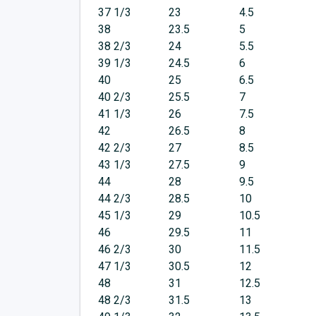
37 1/3
23
4.5
38
23.5
5
38 2/3
24
5.5
39 1/3
24.5
6
40
25
6.5
40 2/3
25.5
7
41 1/3
26
7.5
42
26.5
8
42 2/3
27
8.5
43 1/3
27.5
9
44
28
9.5
44 2/3
28.5
10
45 1/3
29
10.5
46
29.5
11
46 2/3
30
11.5
47 1/3
30.5
12
48
31
12.5
48 2/3
31.5
13