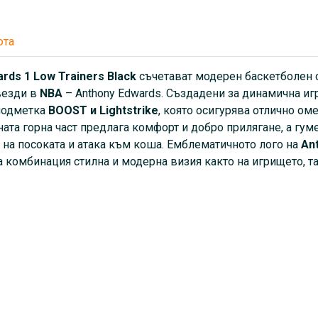
посоката и атака към коша.
Edwards
завършва дизайна 
юта
Цветовата комбинация стил
така и в ежедневието.
rds 1 Low Trainers Black
съчетават модерен баскетболен с
везди в
NBA
–
Anthony Edwards. Създадени за динамична иг
подметка
BOOST и Lightstrike
, която осигурява отлично ом
ата горна част предлага комфорт и добро прилягане, а гум
на посоката и атака към коша. Емблематичното лого на
An
а комбинация стилна и модерна визия както на игрището, 