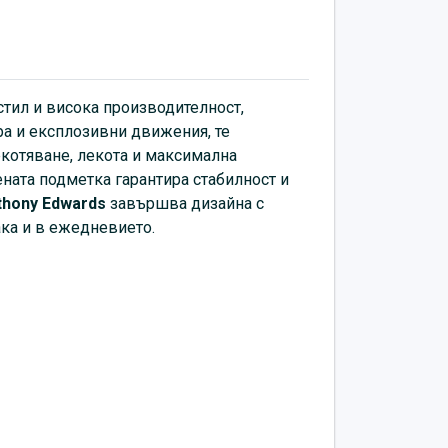
 Емблематичното лого на
Anthony
с отличителен спортен акцент.
на и модерна визия както на игрището,
тил и висока производителност,
ра и експлозивни движения, те
екотяване, лекота и максимална
ената подметка гарантира стабилност и
thony Edwards
завършва дизайна с
така и в ежедневието.