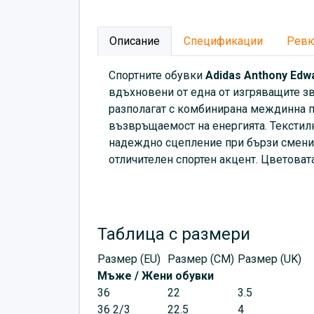
Описание
Спецификации
Рев
Спортните обувки
Аdidas Anthony Edwa
вдъхновени от една от изгряващите з
разполагат с комбинирана междинна 
възвръщаемост на енергията. Текстилн
надеждно сцепление при бързи смени 
отличителен спортен акцент. Цветоват
Таблица с размери
Размер (EU)
Размер (CM)
Размер (UK)
Мъже / Жени обувки
36
22
3.5
36 2/3
22.5
4