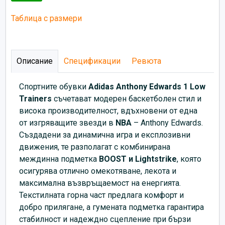
Таблица с размери
Описание
Спецификации
Ревюта
Спортните обувки
Аdidas Anthony Edwards 1 Low
Trainers
съчетават модерен баскетболен стил и
висока производителност, вдъхновени от една
от изгряващите звезди в
NBA
–
Anthony Edwards.
Създадени за динамична игра и експлозивни
движения, те разполагат с комбинирана
междинна подметка
BOOST и Lightstrike
, която
осигурява отлично омекотяване, лекота и
максимална възвръщаемост на енергията.
Текстилната горна част предлага комфорт и
добро прилягане, а гумената подметка гарантира
стабилност и надеждно сцепление при бързи