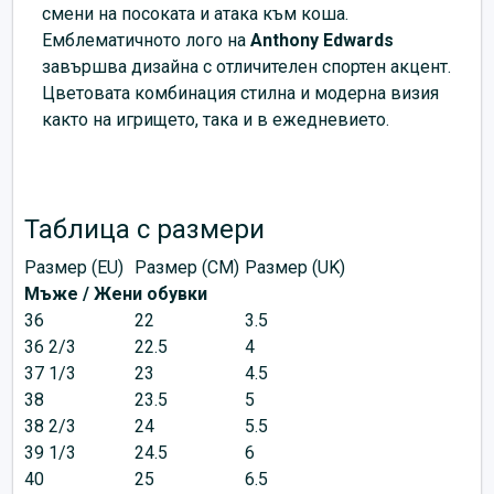
смени на посоката и атака към коша.
Емблематичното лого на
Anthony Edwards
завършва дизайна с отличителен спортен акцент.
Цветовата комбинация стилна и модерна визия
както на игрището, така и в ежедневието.
Таблица с размери
Размер (EU)
Размер (CM)
Размер (UK)
Мъже / Жени обувки
36
22
3.5
36 2/3
22.5
4
37 1/3
23
4.5
38
23.5
5
38 2/3
24
5.5
39 1/3
24.5
6
40
25
6.5