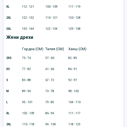
XL
112 - 121
100 - 109
111 - 119
2XL
122 - 132
110 - 121
120 - 128
3XL
133 - 144
122 - 134
129 - 138
Жени дрехи
Гърдна (CM)
Талия (CM)
Ханш (CM)
2XS
73 - 76
57 - 60
82 - 85
XS
77 - 82
61 - 66
86 - 91
S
83 - 88
67 - 72
92 - 97
M
89 - 94
73 - 78
98 - 103
L
95 - 101
79 - 85
104 - 110
XL
102 - 109
86 - 94
111 - 117
2XL
110 - 118
94 - 104
118 - 125