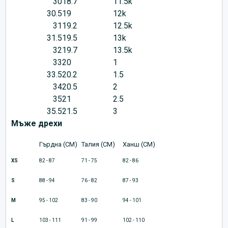
30
18.7
11.5k
30.5
19
12k
31
19.2
12.5k
31.5
19.5
13k
32
19.7
13.5k
33
20
1
33.5
20.2
1.5
34
20.5
2
35
21
2.5
35.5
21.5
3
Мъже дрехи
Гърдна (CM)
Талия (CM)
Ханш (CM)
XS
82 - 87
71 - 75
82 - 86
S
88 - 94
76 - 82
87 - 93
M
95 - 102
83 - 90
94 - 101
L
103 - 111
91 - 99
102 - 110