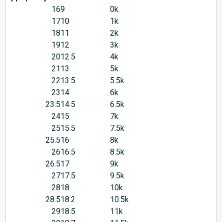
16
9
0k
17
10
1k
18
11
2k
19
12
3k
20
12.5
4k
21
13
5k
22
13.5
5.5k
23
14
6k
23.5
14.5
6.5k
24
15
7k
25
15.5
7.5k
25.5
16
8k
26
16.5
8.5k
26.5
17
9k
27
17.5
9.5k
28
18
10k
28.5
18.2
10.5k
29
18.5
11k