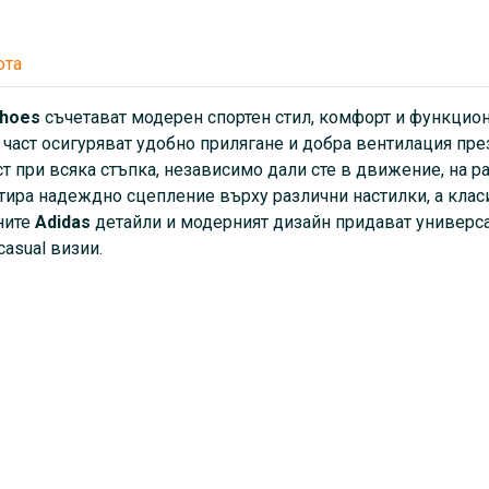
Adidas
детайли и модерният
стил, който лесно се комбини
юта
визии.
Shoes
съчетават модерен спортен стил, комфорт и функцио
 част осигуряват удобно прилягане и добра вентилация пр
т при всяка стъпка, независимо дали сте в движение, на 
ира надеждно сцепление върху различни настилки, а клас
ните
Adidas
детайли и модерният дизайн придават универсал
 casual визии.