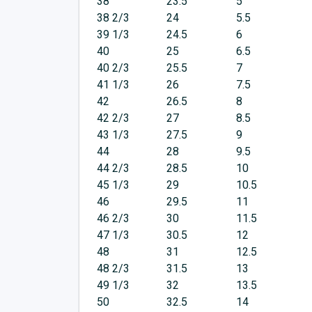
38
23.5
5
38 2/3
24
5.5
39 1/3
24.5
6
40
25
6.5
40 2/3
25.5
7
41 1/3
26
7.5
42
26.5
8
42 2/3
27
8.5
43 1/3
27.5
9
44
28
9.5
44 2/3
28.5
10
45 1/3
29
10.5
46
29.5
11
46 2/3
30
11.5
47 1/3
30.5
12
48
31
12.5
48 2/3
31.5
13
49 1/3
32
13.5
50
32.5
14