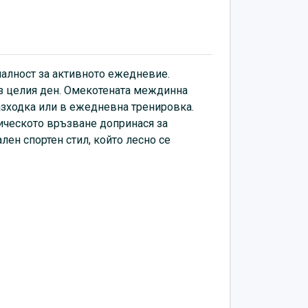
 дизайн придават универсален спортен
ра както със спортни, така и с casual
налност за активното ежедневие.
ез целия ден. Омекотената междинна
разходка или в ежедневна тренировка.
ическото връзване допринася за
ен спортен стил, който лесно се