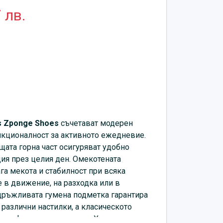
 лв.
s Zponge Shoes
съчетават модерен
нкционалност за активното ежедневие.
ата горна част осигуряват удобно
ия през целия ден. Омекотената
а мекота и стабилност при всяка
е в движение, на разходка или в
дръжливата гумена подметка гарантира
различни настилки, а класическото
рно фиксиране на крака. Характерните