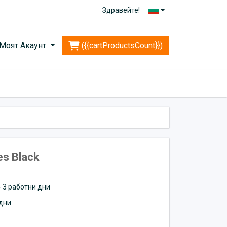
Здравейте!
Моят Акаунт
({{cartProductsCount}})
s Black
 - 3 работни дни
дни