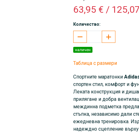
63,95 € / 125,07
Количество:
наличен
Таблица с размери
Спортните маратонки
Adida
спортен стил, комфорт и фу
Леката конструкция и дишащ
прилягане и добра вентилац
междинна подметка предлаг
стъпка, независимо дали ст
ежедневна тренировка. Из
надеждно сцепление върху 
връзване допринася за сигу