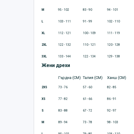
M
95 - 102
83 - 90
94 - 101
L
103 - 111
91 - 99
102 - 110
XL
112 - 121
100 - 109
111 - 119
2XL
122 - 132
110 - 121
120 - 128
3XL
133 - 144
122 - 134
129 - 138
Жени дрехи
Гърдна (CM)
Талия (CM)
Ханш (CM)
2XS
73 - 76
57 - 60
82 - 85
XS
77 - 82
61 - 66
86 - 91
S
83 - 88
67 - 72
92 - 97
M
89 - 94
73 - 78
98 - 103
L
95 - 101
79 - 85
104 - 110