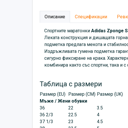
Описание
Спецификации
Рев
Спортните маратонки
Adidas Zponge 
Леката конструкция и дишащата горна
подметка предлага мекота и стабилнос
Издръжливата гумена подметка гарант
сигурно фиксиране на крака. Характер
комбинира както със спортни, така и с
Таблица с размери
Размер (EU)
Размер (CM)
Размер (UK)
Мъже / Жени обувки
36
22
3.5
36 2/3
22.5
4
37 1/3
23
4.5