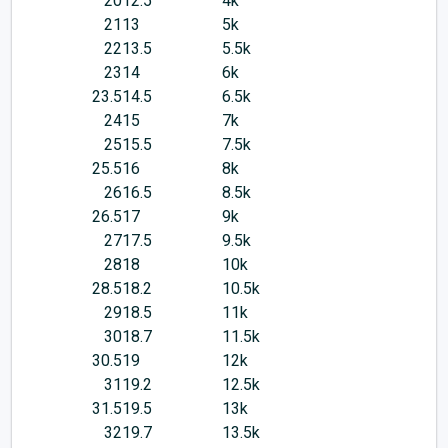
20
12.5
4k
21
13
5k
22
13.5
5.5k
23
14
6k
23.5
14.5
6.5k
24
15
7k
25
15.5
7.5k
25.5
16
8k
26
16.5
8.5k
26.5
17
9k
27
17.5
9.5k
28
18
10k
28.5
18.2
10.5k
29
18.5
11k
30
18.7
11.5k
30.5
19
12k
31
19.2
12.5k
31.5
19.5
13k
32
19.7
13.5k