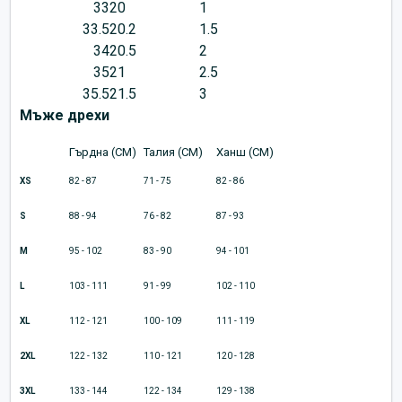
33
20
1
33.5
20.2
1.5
34
20.5
2
35
21
2.5
35.5
21.5
3
Мъже дрехи
Гърдна (CM)
Талия (CM)
Ханш (CM)
XS
82 - 87
71 - 75
82 - 86
S
88 - 94
76 - 82
87 - 93
M
95 - 102
83 - 90
94 - 101
L
103 - 111
91 - 99
102 - 110
XL
112 - 121
100 - 109
111 - 119
2XL
122 - 132
110 - 121
120 - 128
3XL
133 - 144
122 - 134
129 - 138