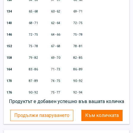
134
65 - 68
60 - 62
69 - 71
140
68 - 71
62 - 64
72 - 75
146
72 - 75
64 - 66
75 - 78
152
75 - 78
67 - 68
78 - 81
158
79 - 82
69 - 70
82 - 85
164
83 - 86
71 - 73
86 - 89
170
87 - 89
74 - 75
90 - 92
176
90 - 92
75 - 77
92 - 94
Продуктът е добавен успешно във вашата количка
Продължи пазаруването
Към количката