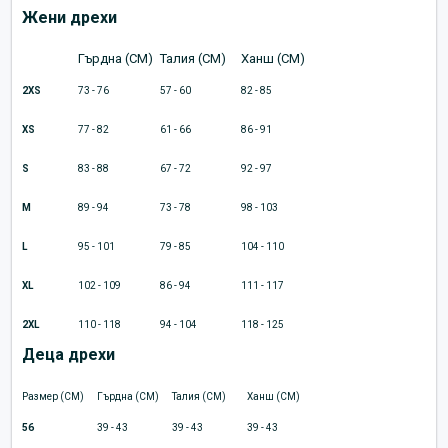
Жени дрехи
Гърдна (CM)
Талия (CM)
Ханш (CM)
2XS
73 - 76
57 - 60
82 - 85
XS
77 - 82
61 - 66
86 - 91
S
83 - 88
67 - 72
92 - 97
M
89 - 94
73 - 78
98 - 103
L
95 - 101
79 - 85
104 - 110
XL
102 - 109
86 - 94
111 - 117
2XL
110 - 118
94 - 104
118 - 125
Деца дрехи
Размер (CM)
Гърдна (CM)
Талия (CM)
Ханш (CM)
56
39 - 43
39 - 43
39 - 43