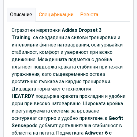
Описание
Спецификации
Ревюта
Страхотни маратонки
Аdidas Dropset 3
Training
са създадени за силови тренировки и
интензивни фитнес натоварвания, осигурявайки
стабилност, комфорт и увереност при всяко
движение. Междинната подметка с двойна
плътност поддържа краката стабилни при тежки
упражнения, като същевременно остава
достатъчно гъвкава за кардио тренировки.
Дишащата горна част с технология
HEAT.RDY
поддържа краката прохладни и удобни
дори при високо натоварване. Широката кройка
и регулируемата система за връзване
осигуряват сигурно и удобно прилягане, а
Geofit
Sensepods
добавят допълнителна стабилност в
областта на петата. Подметката
Adiwear 6 с