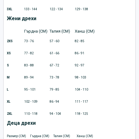
3XL
133 - 144
122 - 134
129 - 138
Жени дрехи
Гърдна (CM)
Талия (CM)
Ханш (CM)
2XS
73 - 76
57 - 60
82 - 85
XS
77 - 82
61 - 66
86 - 91
S
83 - 88
67 - 72
92 - 97
M
89 - 94
73 - 78
98 - 103
L
95 - 101
79 - 85
104 - 110
XL
102 - 109
86 - 94
111 - 117
2XL
110 - 118
94 - 104
118 - 125
Деца дрехи
Размер (CM)
Гърдна (CM)
Талия (CM)
Ханш (CM)