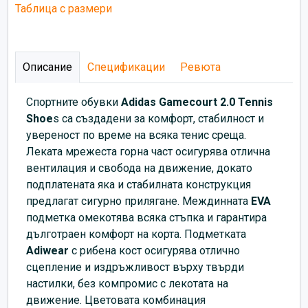
Таблица с размери
Описание
Спецификации
Ревюта
Спортните обувки
Аdidas Gamecourt 2.0 Tennis
Shoe
s са създадени за комфорт, стабилност и
увереност по време на всяка тенис среща.
Леката мрежеста горна част осигурява отлична
вентилация и свобода на движение, докато
подплатената яка и стабилната конструкция
предлагат сигурно прилягане. Междинната
EVA
подметка омекотява всяка стъпка и гарантира
дълготраен комфорт на корта. Подметката
Adiwear
с рибена кост осигурява отлично
сцепление и издръжливост върху твърди
настилки, без компромис с лекотата на
движение. Цветовата комбинация