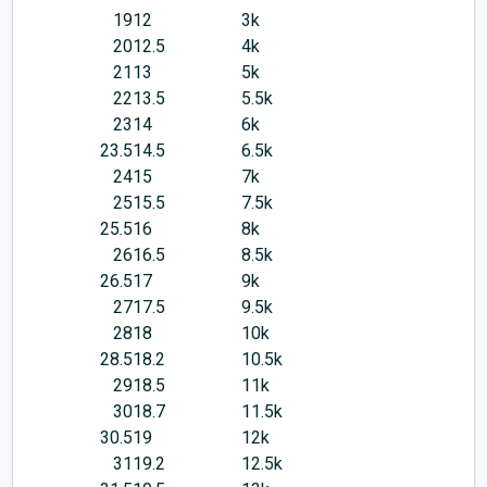
19
12
3k
20
12.5
4k
21
13
5k
22
13.5
5.5k
23
14
6k
23.5
14.5
6.5k
24
15
7k
25
15.5
7.5k
25.5
16
8k
26
16.5
8.5k
26.5
17
9k
27
17.5
9.5k
28
18
10k
28.5
18.2
10.5k
29
18.5
11k
30
18.7
11.5k
30.5
19
12k
31
19.2
12.5k