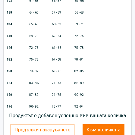
122
61 - 63
56 - 57
65 - 66
128
64 - 65
57 - 59
66 - 68
134
65 - 68
60 - 62
69 - 71
140
68 - 71
62 - 64
72 - 75
146
72 - 75
64 - 66
75 - 78
152
75 - 78
67 - 68
78 - 81
158
79 - 82
69 - 70
82 - 85
164
83 - 86
71 - 73
86 - 89
170
87 - 89
74 - 75
90 - 92
176
90 - 92
75 - 77
92 - 94
Продуктът е добавен успешно във вашата количка
Продължи пазаруването
Към количката