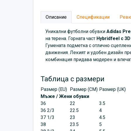
Описание
Спецификации
Рев
Уникални футболни обувки
Аdidas Pre
на терена. Горната част
Hybridfeel с 3
Гумената подметка с отлично сцеплени
движения. Лекият и удобен дизайн пре
комбинация придава модерен и впечат
Таблица с размери
Размер (EU)
Размер (CM)
Размер (UK)
Мъже / Жени обувки
36
22
3.5
36 2/3
22.5
4
37 1/3
23
4.5
38
23.5
5