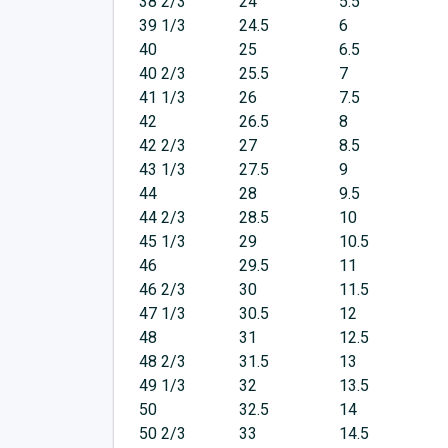
38 2/3
24
5.5
39 1/3
24.5
6
40
25
6.5
40 2/3
25.5
7
41 1/3
26
7.5
42
26.5
8
42 2/3
27
8.5
43 1/3
27.5
9
44
28
9.5
44 2/3
28.5
10
45 1/3
29
10.5
46
29.5
11
46 2/3
30
11.5
47 1/3
30.5
12
48
31
12.5
48 2/3
31.5
13
49 1/3
32
13.5
50
32.5
14
50 2/3
33
14.5