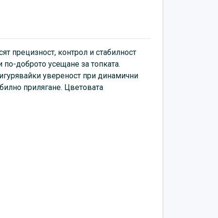
сят прецизност, контрол и стабилност
 по-доброто усещане за топката.
осигурявайки увереност при динамични
абилно прилягане. Цветовата