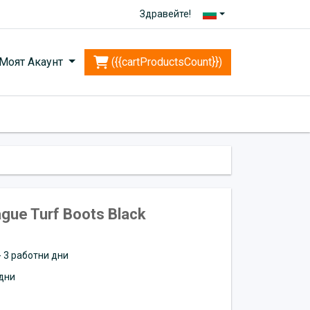
Здравейте!
Моят Акаунт
({{cartProductsCount}})
gue Turf Boots Black
 - 3 работни дни
дни