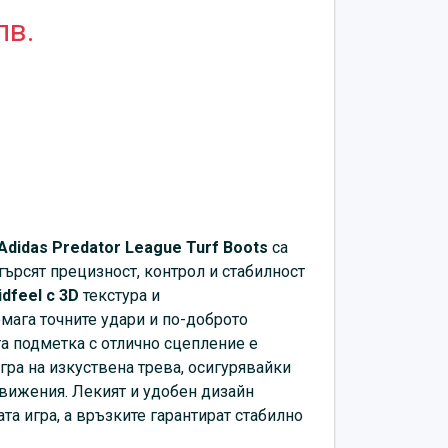
лв.
Аdidas Predator League Turf Boots
са
търсят прецизност, контрол и стабилност
idfeel с 3D
текстура и
ага точните удари и по-доброто
та подметка с отлично сцепление е
гра на изкуствена трева, осигурявайки
вижения. Лекият и удобен дизайн
та игра, а връзките гарантират стабилно
инация придава модерен и впечатляващ