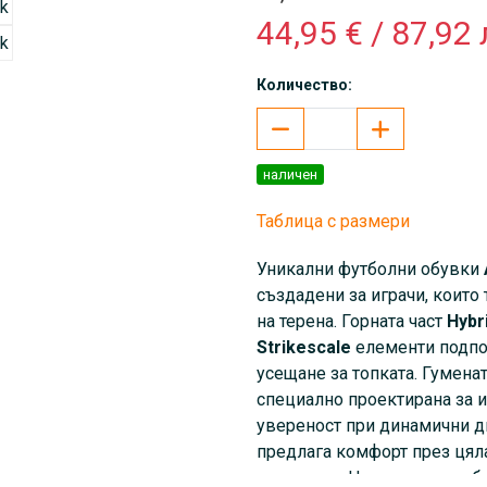
44,95 € / 87,92 
Количество:
наличен
Таблица с размери
Уникални футболни обувки
създадени за играчи, които 
на терена. Горната част
Hybr
Strikescale
елементи подпом
усещане за топката. Гумена
специално проектирана за и
увереност при динамични д
предлага комфорт през цяла
прилягане. Цветовата комб