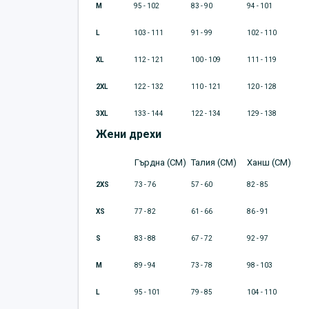
M
95 - 102
83 - 90
94 - 101
L
103 - 111
91 - 99
102 - 110
XL
112 - 121
100 - 109
111 - 119
2XL
122 - 132
110 - 121
120 - 128
3XL
133 - 144
122 - 134
129 - 138
Жени дрехи
Гърдна (CM)
Талия (CM)
Ханш (CM)
2XS
73 - 76
57 - 60
82 - 85
XS
77 - 82
61 - 66
86 - 91
S
83 - 88
67 - 72
92 - 97
M
89 - 94
73 - 78
98 - 103
L
95 - 101
79 - 85
104 - 110