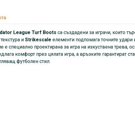
футболен стил.
юта
dator League Turf Boots
са създадени за играчи, които тър
D
текстура и
Strikescale
елементи подпомага точните удари и
е е специално проектирана за игра на изкуствена трева, 
длага комфорт през цялата игра, а връзките гарантират ст
ляващ футболен стил.