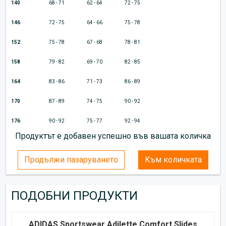
140
68 - 71
62 - 64
72 - 75
146
72 - 75
64 - 66
75 - 78
152
75 - 78
67 - 68
78 - 81
158
79 - 82
69 - 70
82 - 85
164
83 - 86
71 - 73
86 - 89
170
87 - 89
74 - 75
90 - 92
176
90 - 92
75 - 77
92 - 94
Продуктът е добавен успешно във вашата количка
Продължи пазаруването
Към количката
ПОДОБНИ ПРОДУКТИ
ADIDAS Sportswear Adilette Comfort Slides