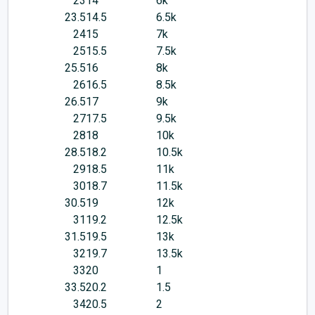
23
14
6k
23.5
14.5
6.5k
24
15
7k
25
15.5
7.5k
25.5
16
8k
26
16.5
8.5k
26.5
17
9k
27
17.5
9.5k
28
18
10k
28.5
18.2
10.5k
29
18.5
11k
30
18.7
11.5k
30.5
19
12k
31
19.2
12.5k
31.5
19.5
13k
32
19.7
13.5k
33
20
1
33.5
20.2
1.5
34
20.5
2