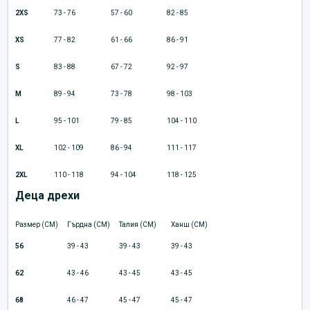
2XS
73 - 76
57 - 60
82 - 85
XS
77 - 82
61 - 66
86 - 91
S
83 - 88
67 - 72
92 - 97
M
89 - 94
73 - 78
98 - 103
L
95 - 101
79 - 85
104 - 110
XL
102 - 109
86 - 94
111 - 117
2XL
110 - 118
94 - 104
118 - 125
Деца дрехи
Размер (CM)
Гърдна (CM)
Талия (CM)
Ханш (CM)
56
39 - 43
39 - 43
39 - 43
62
43 - 46
43 - 45
43 - 45
68
46 - 47
45 - 47
45 - 47