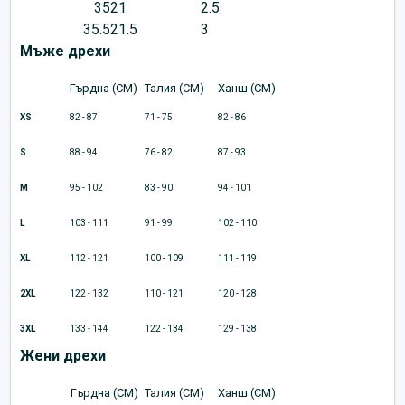
35
21
2.5
35.5
21.5
3
Мъже дрехи
Гърдна (CM)
Талия (CM)
Ханш (CM)
XS
82 - 87
71 - 75
82 - 86
S
88 - 94
76 - 82
87 - 93
M
95 - 102
83 - 90
94 - 101
L
103 - 111
91 - 99
102 - 110
XL
112 - 121
100 - 109
111 - 119
2XL
122 - 132
110 - 121
120 - 128
3XL
133 - 144
122 - 134
129 - 138
Жени дрехи
Гърдна (CM)
Талия (CM)
Ханш (CM)