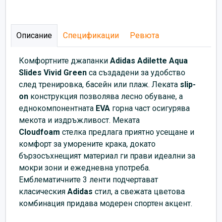
Описание
Спецификации
Ревюта
Комфортните джапанки
Аdidas Adilette Aqua
Slides Vivid Green
са създадени за удобство
след тренировка, басейн или плаж. Леката
slip-
on
конструкция позволява лесно обуване, а
еднокомпонентната
EVA
горна част осигурява
мекота и издръжливост. Меката
Cloudfoam
стелка предлага приятно усещане и
комфорт за уморените крака, докато
бързосъхнещият материал ги прави идеални за
мокри зони и ежедневна употреба.
Емблематичните 3 ленти подчертават
класическия
Adidas
стил, а свежата цветова
комбинация придава модерен спортен акцент.