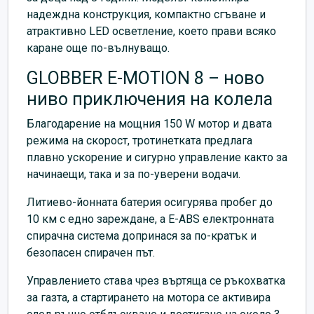
надеждна конструкция, компактно сгъване и
атрактивно LED осветление, което прави всяко
каране още по-вълнуващо.
GLOBBER E-MOTION 8 – ново
ниво приключения на колела
Благодарение на мощния 150 W мотор и двата
режима на скорост, тротинетката предлага
плавно ускорение и сигурно управление както за
начинаещи, така и за по-уверени водачи.
Литиево-йонната батерия осигурява пробег до
10 км с едно зареждане, а E-ABS електронната
спирачна система допринася за по-кратък и
безопасен спирачен път.
Управлението става чрез въртяща се ръкохватка
за газта, а стартирането на мотора се активира