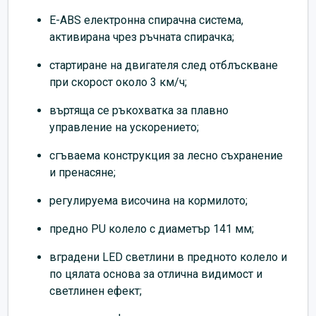
E-ABS електронна спирачна система,
активирана чрез ръчната спирачка;
стартиране на двигателя след отблъскване
при скорост около 3 км/ч;
въртяща се ръкохватка за плавно
управление на ускорението;
сгъваема конструкция за лесно съхранение
и пренасяне;
регулируема височина на кормилото;
предно PU колело с диаметър 141 мм;
вградени LED светлини в предното колело и
по цялата основа за отлична видимост и
светлинен ефект;