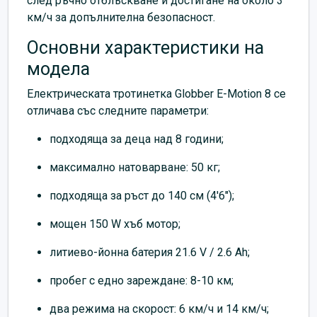
след ръчно отблъскване и достигане на около 3
км/ч за допълнителна безопасност.
Основни характеристики на
модела
Електрическата тротинетка Globber E-Motion 8 се
отличава със следните параметри:
подходяща за деца над 8 години;
максимално натоварване: 50 кг;
подходяща за ръст до 140 см (4'6");
мощен 150 W хъб мотор;
литиево-йонна батерия 21.6 V / 2.6 Ah;
пробег с едно зареждане: 8-10 км;
два режима на скорост: 6 км/ч и 14 км/ч;