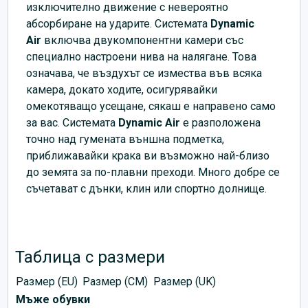
изключително движение с невероятно
абсорбиране на ударите. Системата
Dynamic
Air
включва двукомпонентни камери със
специално настроени нива на налягане. Това
означава, че въздухът се измества във всяка
камера, докато ходите, осигурявайки
омекотяващо усещане, сякаш е направено само
за вас. Системата
Dynamic Air
е разположена
точно над гумената външна подметка,
приближавайки крака ви възможно най-близо
до земята за по-плавни преходи. Много добре се
съчетават с дънки, клин или спортно долнище.
Таблица с размери
Размер (EU)
Размер (CM)
Размер (UK)
Мъже обувки