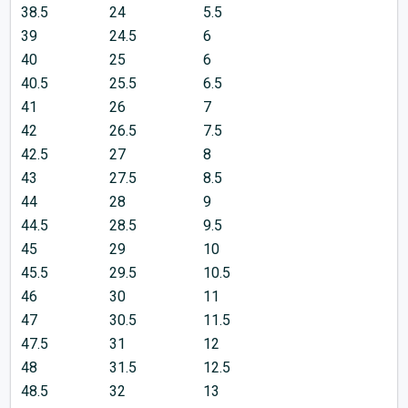
38.5
24
5.5
39
24.5
6
40
25
6
40.5
25.5
6.5
41
26
7
42
26.5
7.5
42.5
27
8
43
27.5
8.5
44
28
9
44.5
28.5
9.5
45
29
10
45.5
29.5
10.5
46
30
11
47
30.5
11.5
47.5
31
12
48
31.5
12.5
48.5
32
13