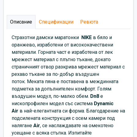
Описание
Спецификации
Ревюта
Страхотни дамски маратонки
NIKE
в бяло и
оранжево, изработени от висококачествени
материали. Горната част е изработена от лек
мрежест материал с плътно тъкане, докато
страничният отвор разкрива мрежест материал с
рехаво тъкане за по-добър въздушен
поток. Меката пяна е поставена в междинната
подметка за допълнителен комфорт. Голям
въздушен модул, по-малко обем.
Dn8
е
нископрофилен модел със система
Dynamic
Air
в най-елегантната си форма. Благодарение на
подсилената конструкция с осем камери под
налягане
Air
, се наслаждавате на омекотено
усещане с всяка стъпка. Изпитайте