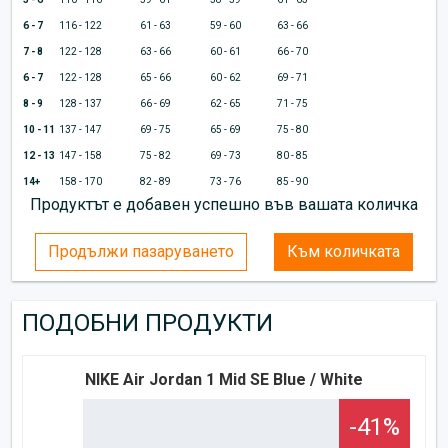
6 - 7
116 - 122
61 - 63
59 - 60
63 - 66
7 - 8
122 - 128
63 - 66
60 - 61
66 - 70
6 - 7
122 - 128
65 - 66
60 - 62
69 - 71
8 - 9
128 - 137
66 - 69
62 - 65
71 - 75
10 - 11
137 - 147
69 - 75
65 - 69
75 - 80
12 - 13
147 - 158
75 - 82
69 - 73
80 - 85
14+
158 - 170
82 - 89
73 - 76
85 - 90
Продуктът е добавен успешно във вашата количка
Продължи пазаруването
Към количката
ПОДОБНИ ПРОДУКТИ
NIKE Air Jordan 1 Mid SE Blue / White
-41%