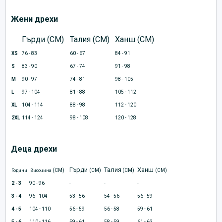
Жени дрехи
Гърди (CM)
Талия (CM)
Ханш (CM)
XS
76 - 83
60 - 67
84 - 91
S
83 - 90
67 - 74
91 - 98
M
90 - 97
74 - 81
98 - 105
L
97 - 104
81 - 88
105 - 112
XL
104 - 114
88 - 98
112 - 120
2XL
114 - 124
98 - 108
120 - 128
Деца дрехи
Гърди
Талия
Ханш
(CM)
(CM)
(CM)
(CM)
Години
Височина
2 - 3
90 - 96
-
-
-
3 - 4
96 - 104
53 - 56
54 - 56
56 - 59
4 - 5
104 - 110
56 - 59
56 - 58
59 - 61
5 - 6
110 - 116
59 - 61
58 - 59
61 - 63