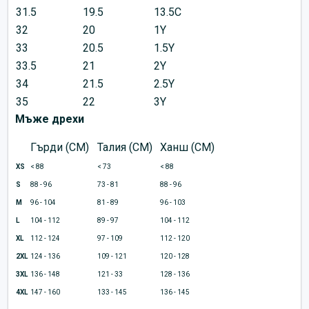
31.5
19.5
13.5C
32
20
1Y
33
20.5
1.5Y
33.5
21
2Y
34
21.5
2.5Y
35
22
3Y
Мъже дрехи
Гърди (CM)
Талия (CM)
Ханш (CM)
XS
< 88
< 73
< 88
S
88 - 96
73 - 81
88 - 96
M
96 - 104
81 - 89
96 - 103
L
104 - 112
89 - 97
104 - 112
XL
112 - 124
97 - 109
112 - 120
2XL
124 - 136
109 - 121
120 - 128
3XL
136 - 148
121 - 33
128 - 136
4XL
147 - 160
133 - 145
136 - 145