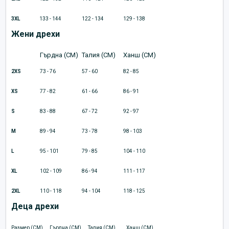
3XL
133 - 144
122 - 134
129 - 138
Жени дрехи
Гърдна (CM)
Талия (CM)
Ханш (CM)
2XS
73 - 76
57 - 60
82 - 85
XS
77 - 82
61 - 66
86 - 91
S
83 - 88
67 - 72
92 - 97
M
89 - 94
73 - 78
98 - 103
L
95 - 101
79 - 85
104 - 110
XL
102 - 109
86 - 94
111 - 117
2XL
110 - 118
94 - 104
118 - 125
Деца дрехи
Размер (CM)
Гърдна (CM)
Талия (CM)
Ханш (CM)