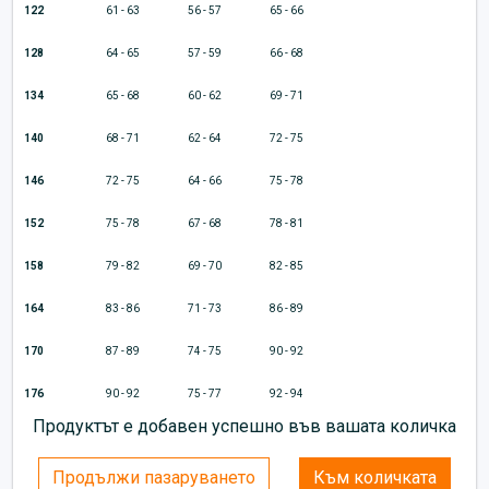
122
61 - 63
56 - 57
65 - 66
128
64 - 65
57 - 59
66 - 68
134
65 - 68
60 - 62
69 - 71
140
68 - 71
62 - 64
72 - 75
146
72 - 75
64 - 66
75 - 78
152
75 - 78
67 - 68
78 - 81
158
79 - 82
69 - 70
82 - 85
164
83 - 86
71 - 73
86 - 89
170
87 - 89
74 - 75
90 - 92
176
90 - 92
75 - 77
92 - 94
Продуктът е добавен успешно във вашата количка
Продължи пазаруването
Към количката