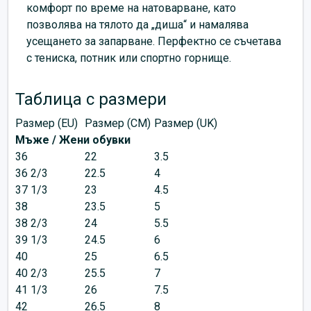
комфорт по време на натоварване, като
позволява на тялото да „диша“ и намалява
усещането за запарване. Перфектно се съчетава
с тениска, потник или спортно горнище.
Таблица с размери
Размер (EU)
Размер (CM)
Размер (UK)
Мъже / Жени обувки
36
22
3.5
36 2/3
22.5
4
37 1/3
23
4.5
38
23.5
5
38 2/3
24
5.5
39 1/3
24.5
6
40
25
6.5
40 2/3
25.5
7
41 1/3
26
7.5
42
26.5
8