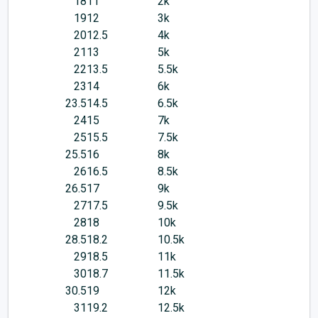
18
11
2k
19
12
3k
20
12.5
4k
21
13
5k
22
13.5
5.5k
23
14
6k
23.5
14.5
6.5k
24
15
7k
25
15.5
7.5k
25.5
16
8k
26
16.5
8.5k
26.5
17
9k
27
17.5
9.5k
28
18
10k
28.5
18.2
10.5k
29
18.5
11k
30
18.7
11.5k
30.5
19
12k
31
19.2
12.5k