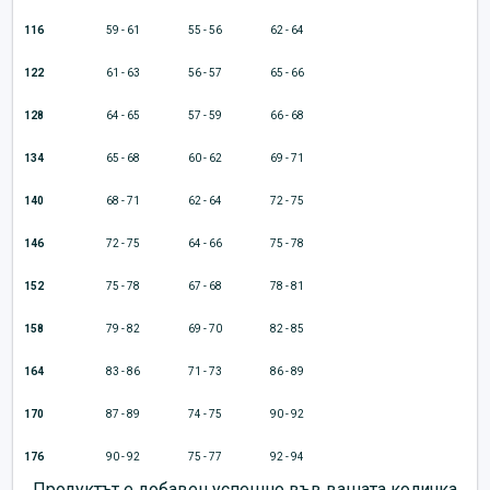
116
59 - 61
55 - 56
62 - 64
122
61 - 63
56 - 57
65 - 66
128
64 - 65
57 - 59
66 - 68
134
65 - 68
60 - 62
69 - 71
140
68 - 71
62 - 64
72 - 75
146
72 - 75
64 - 66
75 - 78
152
75 - 78
67 - 68
78 - 81
158
79 - 82
69 - 70
82 - 85
164
83 - 86
71 - 73
86 - 89
170
87 - 89
74 - 75
90 - 92
176
90 - 92
75 - 77
92 - 94
Продуктът е добавен успешно във вашата количка