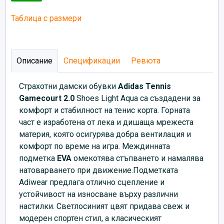
Таблица с размери
Описание
Спецификации
Ревюта
Страхотни дамски обувки
Adidas
Tennis
Gamecourt 2.0
Shoes Light Aqua са създадени за
комфорт и стабилност на тенис корта. Горната
част е изработена от лека и дишаща мрежеста
материя, която осигурява добра вентилация и
комфорт по време на игра. Междинната
подметка
EVA
омекотява стъпването и намалява
натоварването при движение.Подметката
Adiwear предлага отлично сцепление и
устойчивост на износване върху различни
настилки. Светлосиният цвят придава свеж и
модерен спортен стил, а класическият