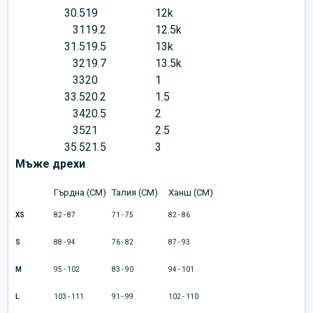
30.5
19
12k
31
19.2
12.5k
31.5
19.5
13k
32
19.7
13.5k
33
20
1
33.5
20.2
1.5
34
20.5
2
35
21
2.5
35.5
21.5
3
Мъже дрехи
Гърдна (CM)
Талия (CM)
Ханш (CM)
XS
82 - 87
71 - 75
82 - 86
S
88 - 94
76 - 82
87 - 93
M
95 - 102
83 - 90
94 - 101
L
103 - 111
91 - 99
102 - 110