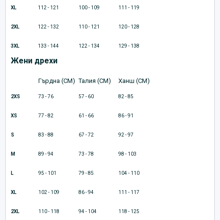
XL
112 - 121
100 - 109
111 - 119
2XL
122 - 132
110 - 121
120 - 128
3XL
133 - 144
122 - 134
129 - 138
Жени дрехи
Гърдна (CM)
Талия (CM)
Ханш (CM)
2XS
73 - 76
57 - 60
82 - 85
XS
77 - 82
61 - 66
86 - 91
S
83 - 88
67 - 72
92 - 97
M
89 - 94
73 - 78
98 - 103
L
95 - 101
79 - 85
104 - 110
XL
102 - 109
86 - 94
111 - 117
2XL
110 - 118
94 - 104
118 - 125