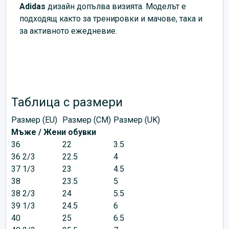
Adidas
дизайн допълва визията. Моделът е
подходящ както за тренировки и мачове, така и
за активното ежедневие.
Таблица с размери
Размер (EU)
Размер (CM)
Размер (UK)
Мъже / Жени обувки
36
22
3.5
36 2/3
22.5
4
37 1/3
23
4.5
38
23.5
5
38 2/3
24
5.5
39 1/3
24.5
6
40
25
6.5