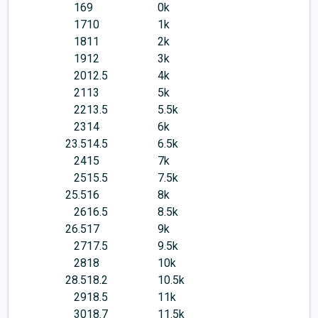
16
9
0k
17
10
1k
18
11
2k
19
12
3k
20
12.5
4k
21
13
5k
22
13.5
5.5k
23
14
6k
23.5
14.5
6.5k
24
15
7k
25
15.5
7.5k
25.5
16
8k
26
16.5
8.5k
26.5
17
9k
27
17.5
9.5k
28
18
10k
28.5
18.2
10.5k
29
18.5
11k
30
18.7
11.5k