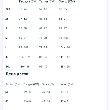
Гърдна (CM)
Талия (CM)
Ханш (CM)
2XS
73 - 76
57 - 60
82 - 85
XS
77 - 82
61 - 66
86 - 91
S
83 - 88
67 - 72
92 - 97
M
89 - 94
73 - 78
98 - 103
L
95 - 101
79 - 85
104 - 110
XL
102 - 109
86 - 94
111 - 117
2XL
110 - 118
94 - 104
118 - 125
Деца дрехи
Размер (CM)
Гърдна (CM)
Талия (CM)
Ханш (CM)
56
39 - 43
39 - 43
39 - 43
62
43 - 46
43 - 45
43 - 45