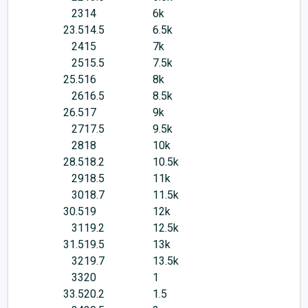
23
14
6k
23.5
14.5
6.5k
24
15
7k
25
15.5
7.5k
25.5
16
8k
26
16.5
8.5k
26.5
17
9k
27
17.5
9.5k
28
18
10k
28.5
18.2
10.5k
29
18.5
11k
30
18.7
11.5k
30.5
19
12k
31
19.2
12.5k
31.5
19.5
13k
32
19.7
13.5k
33
20
1
33.5
20.2
1.5