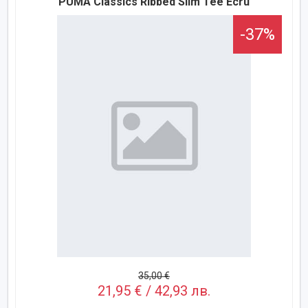
PUMA Classics Ribbed Slim Tee Еcru
-37%
35,00 €
21,95 € / 42,93 лв.