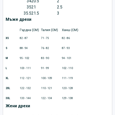
34
20.5
2
35
21
2.5
35.5
21.5
3
Мъже дрехи
Гърдна (CM)
Талия (CM)
Ханш (CM)
XS
82 - 87
71 - 75
82 - 86
S
88 - 94
76 - 82
87 - 93
M
95 - 102
83 - 90
94 - 101
L
103 - 111
91 - 99
102 - 110
XL
112 - 121
100 - 109
111 - 119
2XL
122 - 132
110 - 121
120 - 128
3XL
133 - 144
122 - 134
129 - 138
Жени дрехи