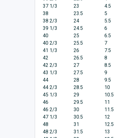
37 1/3
23
4.5
38
23.5
5
38 2/3
24
5.5
39 1/3
24.5
6
40
25
6.5
40 2/3
25.5
7
41 1/3
26
7.5
42
26.5
8
42 2/3
27
8.5
43 1/3
27.5
9
44
28
9.5
44 2/3
28.5
10
45 1/3
29
10.5
46
29.5
11
46 2/3
30
11.5
47 1/3
30.5
12
48
31
12.5
48 2/3
31.5
13