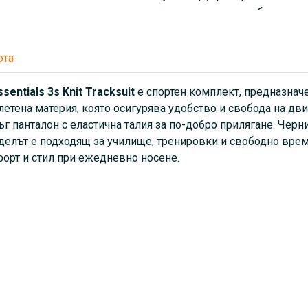
качествената изработка гар
ежедневно носене.
юта
entials 3s Knit Tracksuit
е спортен комплект, предназнач
плетена материя, която осигурява удобство и свобода на дв
г панталон с еластична талия за по-добро прилягане. Черни
делът е подходящ за училище, тренировки и свободно врем
форт и стил при ежедневно носене.