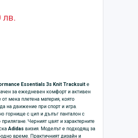
 лв.
ormance Essentials 3s Knit Tracksuit
е
начен за ежедневен комфорт и активен
 от мека плетена материя, която
да на движение при спорт и игра.
о горнище с цип и дълъг панталон с
о прилягане. Черният цвят и характерните
еска
Adidas
визия. Моделът е подходящ за
бодно време. Практичният дизайн и