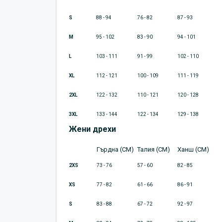
S
88 - 94
76 - 82
87 - 93
M
95 - 102
83 - 90
94 - 101
L
103 - 111
91 - 99
102 - 110
XL
112 - 121
100 - 109
111 - 119
2XL
122 - 132
110 - 121
120 - 128
3XL
133 - 144
122 - 134
129 - 138
Жени дрехи
Гърдна (CM)
Талия (CM)
Ханш (CM)
2XS
73 - 76
57 - 60
82 - 85
XS
77 - 82
61 - 66
86 - 91
S
83 - 88
67 - 72
92 - 97