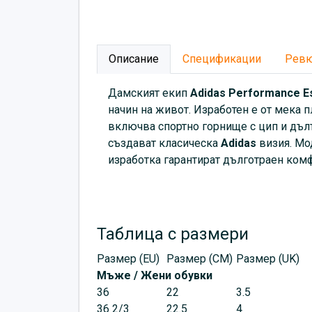
Описание
Спецификации
Рев
Дамският екип
Adidas
Performance Ess
начин на живот. Изработен е от мека 
включва спортно горнище с цип и дълъ
създават класическа
Adidas
визия. Мо
изработка гарантират дълготраен ком
Таблица с размери
Размер (EU)
Размер (CM)
Размер (UK)
Мъже / Жени обувки
36
22
3.5
36 2/3
22.5
4