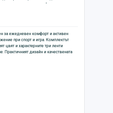
антират дълготраен комфорт и стил при
ен за ежедневен комфорт и активен
ижение при спорт и игра. Комплектът
ят цвят и характерните три ленти
е. Практичният дизайн и качествената