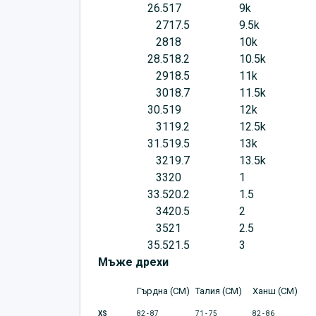
26.5
17
9k
27
17.5
9.5k
28
18
10k
28.5
18.2
10.5k
29
18.5
11k
30
18.7
11.5k
30.5
19
12k
31
19.2
12.5k
31.5
19.5
13k
32
19.7
13.5k
33
20
1
33.5
20.2
1.5
34
20.5
2
35
21
2.5
35.5
21.5
3
Мъже дрехи
Гърдна (CM)
Талия (CM)
Ханш (CM)
XS
82 - 87
71 - 75
82 - 86