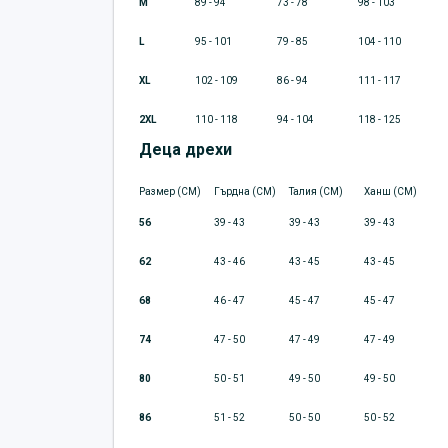
M
89 - 94
73 - 78
98 - 103
L
95 - 101
79 - 85
104 - 110
XL
102 - 109
86 - 94
111 - 117
2XL
110 - 118
94 - 104
118 - 125
Деца дрехи
Размер (CM)
Гърдна (CM)
Талия (CM)
Ханш (CM)
56
39 - 43
39 - 43
39 - 43
62
43 - 46
43 - 45
43 - 45
68
46 - 47
45 - 47
45 - 47
74
47 - 50
47 - 49
47 - 49
80
50 - 51
49 - 50
49 - 50
86
51 - 52
50 - 50
50 - 52