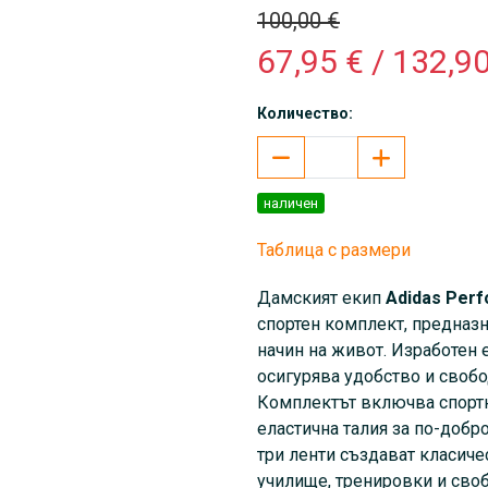
100,00 €
67,95 € / 132,90
Количество:
наличен
Таблица с размери
Дамският екип
Adidas
Perf
спортен комплект, предназ
начин на живот. Изработен е
осигурява удобство и свобо
Комплектът включва спортн
еластична талия за по-добр
три ленти създават класич
училище, тренировки и сво