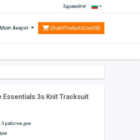
Здравейте!
Моят Акаунт
({{cartProductsCount}})
ssentials 3s Knit Tracksuit
 - 3 работни дни
дни