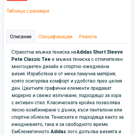
Таблица с размери
Описание
Спецификации
Ревюта
Страхотна мъжка тениска на
Adidas
Short Sleeve
Pete Classic Tee
е мъжка тениска с отличителен
многоцветен дизайн и спортно-ежедневна
визия. Изработена е от мека памучна материя,
която осигурява комфорт и удобство през целия
ден. Цветните графични елементи придават
модерно и свежо излъчване, подходящо за хора
с активен стил. Класическата кройка позволява
лесно комбиниране с дънки, къси панталони или
спортни облекла. Тениската е подходяща както за
ежедневието, така и за свободното време.
Емблематичното
Adidas
лого допълва визията и