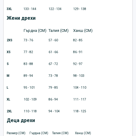
3XL
133 - 144
122 - 134
129 - 138
Жени дрехи
Гърдна (CM)
Талия (CM)
Ханш (CM)
2XS
73 - 76
57 - 60
82 - 85
XS
77 - 82
61 - 66
86 - 91
S
83 - 88
67 - 72
92 - 97
M
89 - 94
73 - 78
98 - 103
L
95 - 101
79 - 85
104 - 110
XL
102 - 109
86 - 94
111 - 117
2XL
110 - 118
94 - 104
118 - 125
Деца дрехи
Размер (CM)
Гърдна (CM)
Талия (CM)
Ханш (CM)