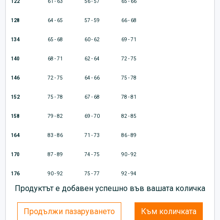
122
61 - 63
56 - 57
65 - 66
128
64 - 65
57 - 59
66 - 68
134
65 - 68
60 - 62
69 - 71
140
68 - 71
62 - 64
72 - 75
146
72 - 75
64 - 66
75 - 78
152
75 - 78
67 - 68
78 - 81
158
79 - 82
69 - 70
82 - 85
164
83 - 86
71 - 73
86 - 89
170
87 - 89
74 - 75
90 - 92
176
90 - 92
75 - 77
92 - 94
Продуктът е добавен успешно във вашата количка
Продължи пазаруването
Към количката