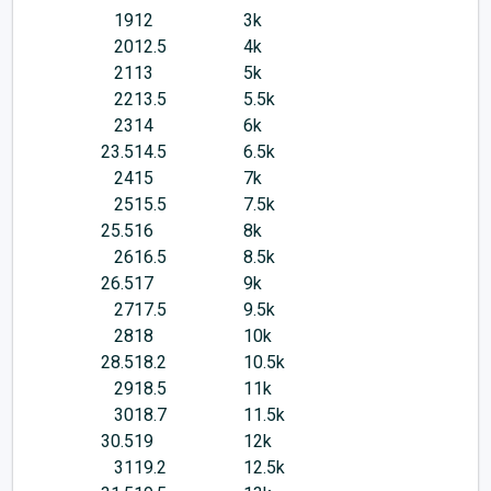
19
12
3k
20
12.5
4k
21
13
5k
22
13.5
5.5k
23
14
6k
23.5
14.5
6.5k
24
15
7k
25
15.5
7.5k
25.5
16
8k
26
16.5
8.5k
26.5
17
9k
27
17.5
9.5k
28
18
10k
28.5
18.2
10.5k
29
18.5
11k
30
18.7
11.5k
30.5
19
12k
31
19.2
12.5k