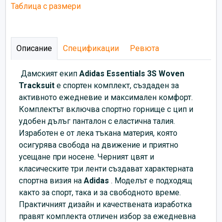
Таблица с размери
Описание
Спецификации
Ревюта
Дамският екип
Adidas
Essentials 3S Woven
Tracksuit
е спортен комплект, създаден за
активното ежедневие и максимален комфорт.
Комплектът включва спортно горнище с цип и
удобен дълъг панталон с еластична талия.
Изработен е от лека тъкана материя, която
осигурява свобода на движение и приятно
усещане при носене. Черният цвят и
класическите три ленти създават характерната
спортна визия на
Adidas
. Моделът е подходящ
както за спорт, така и за свободното време.
Практичният дизайн и качествената изработка
правят комплекта отличен избор за ежедневна