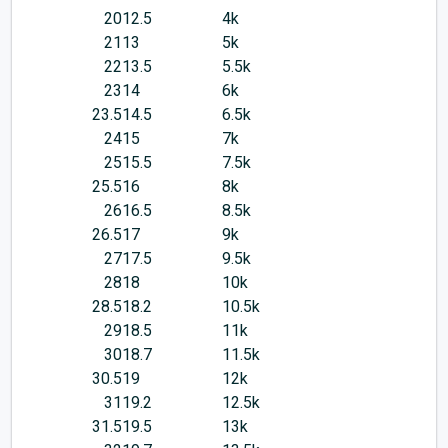
20
12.5
4k
21
13
5k
22
13.5
5.5k
23
14
6k
23.5
14.5
6.5k
24
15
7k
25
15.5
7.5k
25.5
16
8k
26
16.5
8.5k
26.5
17
9k
27
17.5
9.5k
28
18
10k
28.5
18.2
10.5k
29
18.5
11k
30
18.7
11.5k
30.5
19
12k
31
19.2
12.5k
31.5
19.5
13k