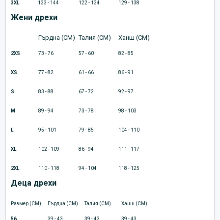
3XL
133 - 144
122 - 134
129 - 138
Жени дрехи
Гърдна (CM)
Талия (CM)
Ханш (CM)
2XS
73 - 76
57 - 60
82 - 85
XS
77 - 82
61 - 66
86 - 91
S
83 - 88
67 - 72
92 - 97
M
89 - 94
73 - 78
98 - 103
L
95 - 101
79 - 85
104 - 110
XL
102 - 109
86 - 94
111 - 117
2XL
110 - 118
94 - 104
118 - 125
Деца дрехи
Размер (CM)
Гърдна (CM)
Талия (CM)
Ханш (CM)
56
39 - 43
39 - 43
39 - 43