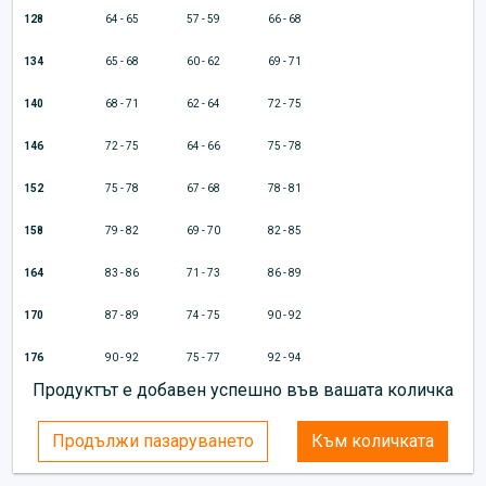
128
64 - 65
57 - 59
66 - 68
134
65 - 68
60 - 62
69 - 71
140
68 - 71
62 - 64
72 - 75
146
72 - 75
64 - 66
75 - 78
152
75 - 78
67 - 68
78 - 81
158
79 - 82
69 - 70
82 - 85
164
83 - 86
71 - 73
86 - 89
170
87 - 89
74 - 75
90 - 92
176
90 - 92
75 - 77
92 - 94
Продуктът е добавен успешно във вашата количка
Продължи пазаруването
Към количката