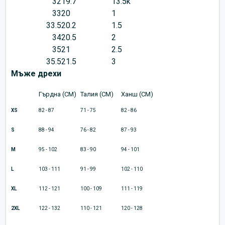
32
19.7
13.5k
33
20
1
33.5
20.2
1.5
34
20.5
2
35
21
2.5
35.5
21.5
3
Мъже дрехи
Гърдна (CM)
Талия (CM)
Ханш (CM)
XS
82 - 87
71 - 75
82 - 86
S
88 - 94
76 - 82
87 - 93
M
95 - 102
83 - 90
94 - 101
L
103 - 111
91 - 99
102 - 110
XL
112 - 121
100 - 109
111 - 119
2XL
122 - 132
110 - 121
120 - 128