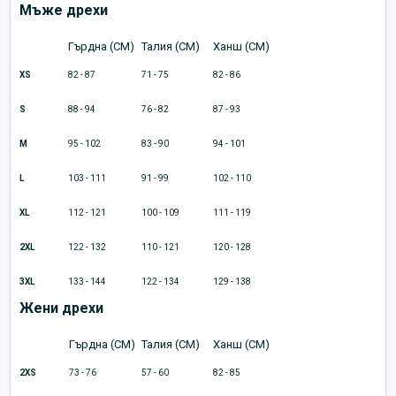
Мъже дрехи
Гърдна (CM)
Талия (CM)
Ханш (CM)
XS
82 - 87
71 - 75
82 - 86
S
88 - 94
76 - 82
87 - 93
M
95 - 102
83 - 90
94 - 101
L
103 - 111
91 - 99
102 - 110
XL
112 - 121
100 - 109
111 - 119
2XL
122 - 132
110 - 121
120 - 128
3XL
133 - 144
122 - 134
129 - 138
Жени дрехи
Гърдна (CM)
Талия (CM)
Ханш (CM)
2XS
73 - 76
57 - 60
82 - 85