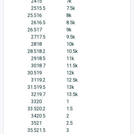
24
15
7k
25
15.5
7.5k
25.5
16
8k
26
16.5
8.5k
26.5
17
9k
27
17.5
9.5k
28
18
10k
28.5
18.2
10.5k
29
18.5
11k
30
18.7
11.5k
30.5
19
12k
31
19.2
12.5k
31.5
19.5
13k
32
19.7
13.5k
33
20
1
33.5
20.2
1.5
34
20.5
2
35
21
2.5
35.5
21.5
3