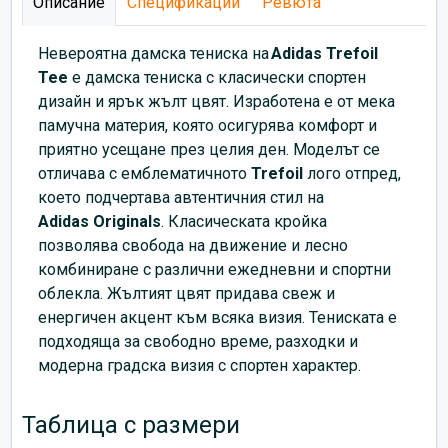
Описание
Спецификации
Ревюта
Невероятна дамска тениска на
Adidas
Trefoil
Tee
е дамска тениска с класически спортен
дизайн и ярък жълт цвят. Изработена е от мека
памучна материя, която осигурява комфорт и
приятно усещане през целия ден. Моделът се
отличава с емблематичното
Trefoil
лого отпред,
което подчертава автентичния стил на
Adidas
Originals
. Класическата кройка
позволява свобода на движение и лесно
комбиниране с различни ежедневни и спортни
облекла. Жълтият цвят придава свеж и
енергичен акцент към всяка визия. Тениската е
подходяща за свободно време, разходки и
модерна градска визия с спортен характер.
Таблица с размери