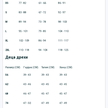
XS
77 - 82
61 - 66
86 - 91
S
83 - 88
67 - 72
92 - 97
M
89 - 94
73 - 78
98 - 103
L
95 - 101
79 - 85
104 - 110
XL
102 - 109
86 - 94
111 - 117
2XL
110 - 118
94 - 104
118 - 125
Деца дрехи
Размер (CM)
Гърдна (CM)
Талия (CM)
Ханш (CM)
56
39 - 43
39 - 43
39 - 43
62
43 - 46
43 - 45
43 - 45
68
46 - 47
45 - 47
45 - 47
74
47 - 50
47 - 49
47 - 49