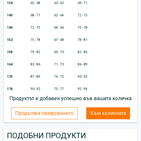
134
65 - 68
60 - 62
69 - 71
140
68 - 71
62 - 64
72 - 75
146
72 - 75
64 - 66
75 - 78
152
75 - 78
67 - 68
78 - 81
158
79 - 82
69 - 70
82 - 85
164
83 - 86
71 - 73
86 - 89
170
87 - 89
74 - 75
90 - 92
176
90 - 92
75 - 77
92 - 94
Продуктът е добавен успешно във вашата количка
Продължи пазаруването
Към количката
ПОДОБНИ ПРОДУКТИ