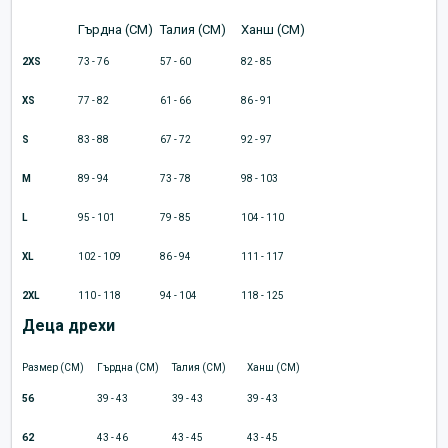
Гърдна (CM)
Талия (CM)
Ханш (CM)
2XS
73 - 76
57 - 60
82 - 85
XS
77 - 82
61 - 66
86 - 91
S
83 - 88
67 - 72
92 - 97
M
89 - 94
73 - 78
98 - 103
L
95 - 101
79 - 85
104 - 110
XL
102 - 109
86 - 94
111 - 117
2XL
110 - 118
94 - 104
118 - 125
Деца дрехи
Размер (CM)
Гърдна (CM)
Талия (CM)
Ханш (CM)
56
39 - 43
39 - 43
39 - 43
62
43 - 46
43 - 45
43 - 45