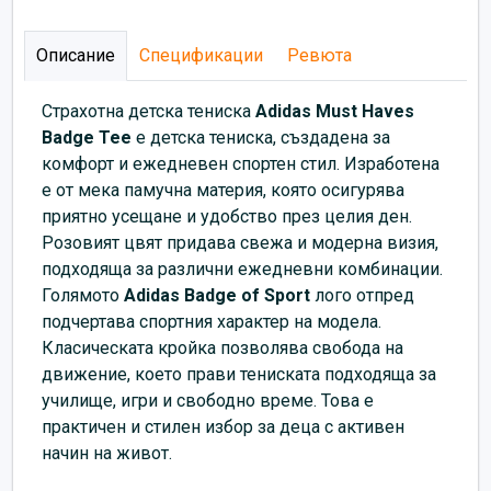
Описание
Спецификации
Ревюта
Страхотна детска тениска
Adidas Must Haves
Badge Tee
е детска тениска, създадена за
комфорт и ежедневен спортен стил. Изработена
е от мека памучна материя, която осигурява
приятно усещане и удобство през целия ден.
Розовият цвят придава свежа и модерна визия,
подходяща за различни ежедневни комбинации.
Голямото
Adidas Badge of Sport
лого отпред
подчертава спортния характер на модела.
Класическата кройка позволява свобода на
движение, което прави тениската подходяща за
училище, игри и свободно време. Това е
практичен и стилен избор за деца с активен
начин на живот.