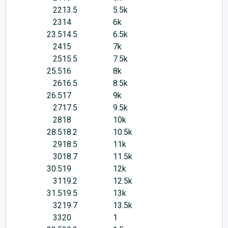
22
13.5
5.5k
23
14
6k
23.5
14.5
6.5k
24
15
7k
25
15.5
7.5k
25.5
16
8k
26
16.5
8.5k
26.5
17
9k
27
17.5
9.5k
28
18
10k
28.5
18.2
10.5k
29
18.5
11k
30
18.7
11.5k
30.5
19
12k
31
19.2
12.5k
31.5
19.5
13k
32
19.7
13.5k
33
20
1