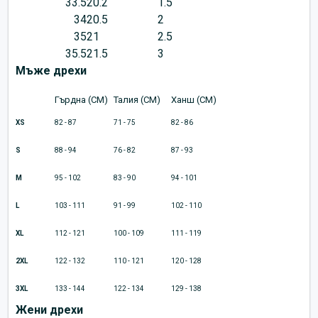
33.5
20.2
1.5
34
20.5
2
35
21
2.5
35.5
21.5
3
Мъже дрехи
Гърдна (CM)
Талия (CM)
Ханш (CM)
XS
82 - 87
71 - 75
82 - 86
S
88 - 94
76 - 82
87 - 93
M
95 - 102
83 - 90
94 - 101
L
103 - 111
91 - 99
102 - 110
XL
112 - 121
100 - 109
111 - 119
2XL
122 - 132
110 - 121
120 - 128
3XL
133 - 144
122 - 134
129 - 138
Жени дрехи