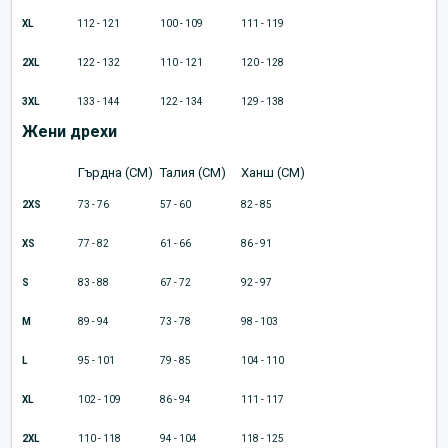
XL
112 - 121
100 - 109
111 - 119
2XL
122 - 132
110 - 121
120 - 128
3XL
133 - 144
122 - 134
129 - 138
Жени дрехи
Гърдна (CM)
Талия (CM)
Ханш (CM)
2XS
73 - 76
57 - 60
82 - 85
XS
77 - 82
61 - 66
86 - 91
S
83 - 88
67 - 72
92 - 97
M
89 - 94
73 - 78
98 - 103
L
95 - 101
79 - 85
104 - 110
XL
102 - 109
86 - 94
111 - 117
2XL
110 - 118
94 - 104
118 - 125