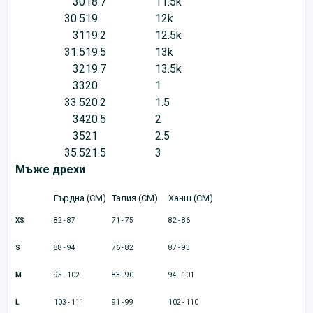
30
18.7
11.5k
30.5
19
12k
31
19.2
12.5k
31.5
19.5
13k
32
19.7
13.5k
33
20
1
33.5
20.2
1.5
34
20.5
2
35
21
2.5
35.5
21.5
3
Мъже дрехи
Гърдна (CM)
Талия (CM)
Ханш (CM)
XS
82 - 87
71 - 75
82 - 86
S
88 - 94
76 - 82
87 - 93
M
95 - 102
83 - 90
94 - 101
L
103 - 111
91 - 99
102 - 110