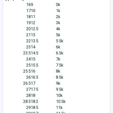
16
9
0k
17
10
1k
18
11
2k
19
12
3k
20
12.5
4k
21
13
5k
22
13.5
5.5k
23
14
6k
23.5
14.5
6.5k
24
15
7k
25
15.5
7.5k
25.5
16
8k
26
16.5
8.5k
26.5
17
9k
27
17.5
9.5k
28
18
10k
28.5
18.2
10.5k
29
18.5
11k