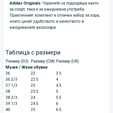
Adidas
Originals
. Чорапите са подходящи както
за спорт, така и за ежедневна употреба.
Практичният комплект е отличен избор за хора,
които ценят удобството и качеството в
ежедневните аксесоари.
Таблица с размери
Размер (EU)
Размер (CM)
Размер (UK)
Мъже / Жени обувки
36
22
3.5
36 2/3
22.5
4
37 1/3
23
4.5
38
23.5
5
38 2/3
24
5.5
39 1/3
24.5
6
40
25
6.5