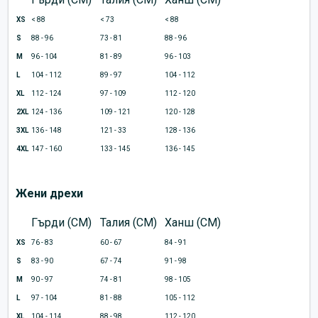
XS
< 88
< 73
< 88
S
88 - 96
73 - 81
88 - 96
M
96 - 104
81 - 89
96 - 103
L
104 - 112
89 - 97
104 - 112
XL
112 - 124
97 - 109
112 - 120
2XL
124 - 136
109 - 121
120 - 128
3XL
136 - 148
121 - 33
128 - 136
4XL
147 - 160
133 - 145
136 - 145
Жени дрехи
Гърди (CM)
Талия (CM)
Ханш (CM)
XS
76 - 83
60 - 67
84 - 91
S
83 - 90
67 - 74
91 - 98
M
90 - 97
74 - 81
98 - 105
L
97 - 104
81 - 88
105 - 112
XL
104 - 114
88 - 98
112 - 120