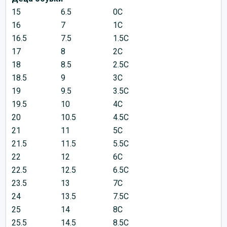
15
6.5
0C
16
7
1C
16.5
7.5
1.5C
17
8
2C
18
8.5
2.5C
18.5
9
3C
19
9.5
3.5C
19.5
10
4C
20
10.5
4.5C
21
11
5C
21.5
11.5
5.5C
22
12
6C
22.5
12.5
6.5C
23.5
13
7C
24
13.5
7.5C
25
14
8C
25.5
14.5
8.5C