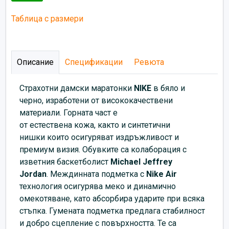
Таблица с размери
Описание
Спецификации
Ревюта
Страхотни дамски маратонки
NIKE
в бяло и
черно, изработени от висококачествени
материали. Горната част е
от естествена кожа, както и синтетични
нишки които осигуряват издръжливост и
премиум визия.
Обувките са колаборация с
изветния баскетболист
Michael Jeffrey
Jordan
.
Междинната подметка с
Nike Air
технология осигурява меко и динамично
омекотяване, като абсорбира ударите при всяка
стъпка. Гумената подметка предлага стабилност
и добро сцепление с повърхността. Те са