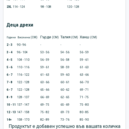
2XL
114 - 124
98 - 108
120 - 128
Деца дрехи
Гърди
Талия
Ханш
(CM)
(CM)
(CM)
(CM)
Години
Височина
2 - 3
90 - 96
-
-
-
3 - 4
96 - 104
53 - 56
54 - 56
56 - 59
4 - 5
104 - 110
56 - 59
56 - 58
59 - 61
5 - 6
110 - 116
59 - 61
58 - 59
61 - 63
6 - 7
116 - 122
61 - 63
59 - 60
63 - 66
7 - 8
122 - 128
63 - 66
60 - 61
66 - 70
6 - 7
122 - 128
65 - 66
60 - 62
69 - 71
8 - 9
128 - 137
66 - 69
62 - 65
71 - 75
10 - 11
137 - 147
69 - 75
65 - 69
75 - 80
12 - 13
147 - 158
75 - 82
69 - 73
80 - 85
14+
158 - 170
82 - 89
73 - 76
85 - 90
Продуктът е добавен успешно във вашата количка