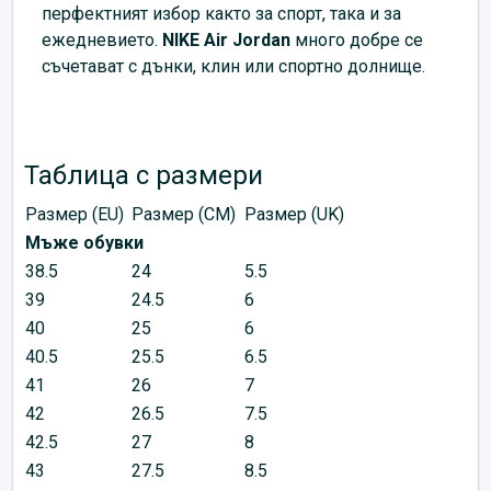
перфектният избор както за спорт, така и за
ежедневието.
NIKE Air Jordan
много добре се
съчетават с дънки, клин или спортно долнище.
Таблица с размери
Размер (EU)
Размер (CM)
Размер (UK)
Мъже обувки
38.5
24
5.5
39
24.5
6
40
25
6
40.5
25.5
6.5
41
26
7
42
26.5
7.5
42.5
27
8
43
27.5
8.5