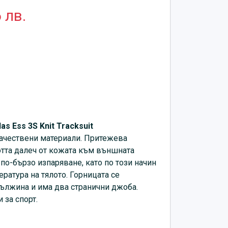
 лв.
as Ess 3S Knit Tracksuit
ачествени материали. Притежева
потта далеч от кожата към външната
 по-бързо изпаряване, като по този начин
ратура на тялото. Горницата се
дължина и има два странични джоба.
 за спорт.