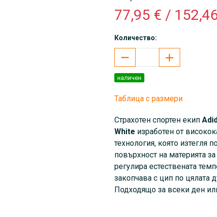
77,95 € / 152,46
Количество:
наличен
Таблица с размери
Страхотен спортен екип
Adid
White
изработен от високок
технология, която изтегля 
повърхност на материята за
регулира естествената темпе
закопчава с цип по цялата 
Подходящо за всеки ден или