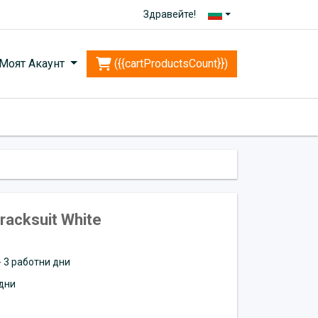
Здравейте!
Моят Акаунт
({{cartProductsCount}})
racksuit White
 - 3 работни дни
дни