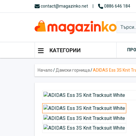
contact@magazinko.net
|
0886 646 184
КАТЕГОРИИ
ПР
Начало
/
Дамски горнища
/
ADIDAS Ess 3S Knit Tr