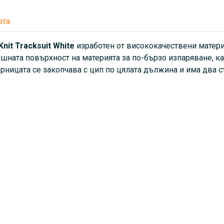
юта
Knit Tracksuit White
изработен от висококачествени матери
ншната повърхност на материята за по-бързо изпаряване, ка
Горницата се закопчава с цип по цялата дължина и има два