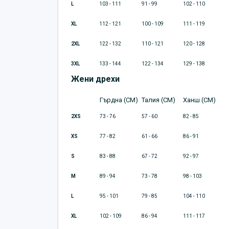
L
103 - 111
91 - 99
102 - 110
XL
112 - 121
100 - 109
111 - 119
2XL
122 - 132
110 - 121
120 - 128
3XL
133 - 144
122 - 134
129 - 138
Жени дрехи
Гърдна (CM)
Талия (CM)
Ханш (CM)
2XS
73 - 76
57 - 60
82 - 85
XS
77 - 82
61 - 66
86 - 91
S
83 - 88
67 - 72
92 - 97
M
89 - 94
73 - 78
98 - 103
L
95 - 101
79 - 85
104 - 110
XL
102 - 109
86 - 94
111 - 117