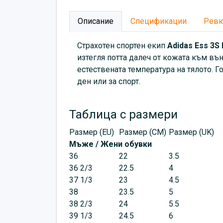
Описание
Спецификации
Рев
Страхотен спортен екип
Adidas Ess 3S 
изтегля потта далеч от кожата към въ
естествената температура на тялото. 
ден или за спорт.
Таблица с размери
Размер (EU)
Размер (CM)
Размер (UK)
Мъже / Жени обувки
36
22
3.5
36 2/3
22.5
4
37 1/3
23
4.5
38
23.5
5
38 2/3
24
5.5
39 1/3
24.5
6