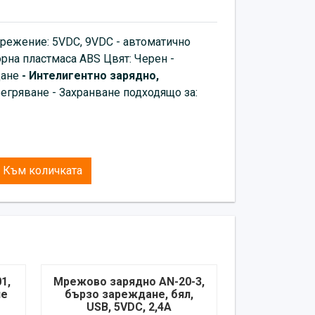
прежение: 5VDC, 9VDC - автоматично
рна пластмаса ABS Цвят: Черен -
дане
- Интелигентно зарядно,
регряване - Захранване подxодящо за:
Към количката
1,
Мрежово зарядно AN-20-3,
не
бързо зареждане, бял,
USB, 5VDC, 2,4A