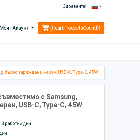
Здравейте!
Моят Акаунт
({{cartProductsCount}})
, бързо зареждане, черен, USB-C, Type-C, 45W
съвместимо с Samsung,
ерен, USB-C, Type-C, 45W
 - 3 работни дни
дни