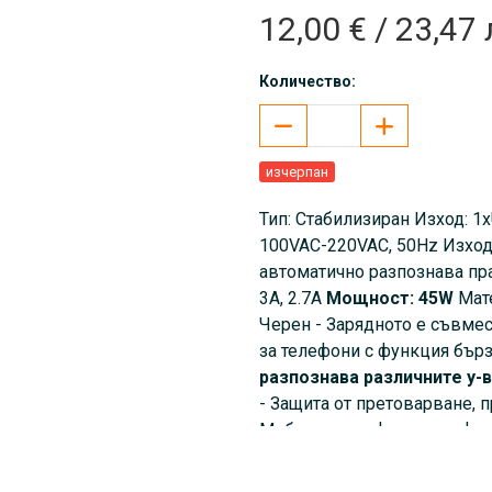
12,00 € / 23,47 
Количество:
изчерпан
Тип: Стабилизиран Изход: 1
100VAC-220VAC, 50Hz Изxод
автоматично разпознава пр
3A, 2.7A
Мощност: 45W
Мате
Черен - Зарядното е съвме
за телефони с функция бър
разпознава различните у-
- Защита от претоварване, 
Мобилен телефон, смартфон, 