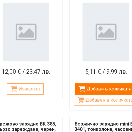
USB-C, Type-C, 45W
смартфони, 5V, 2A
12,00 € / 23,47 лв.
5,11 € / 9,99 лв.
Изчерпан
Добави в количката
Добавен в количкат
режово зарядно BK-385,
Безжично зарядно mini 
ързо зареждане, черен,
3401, тонколона, часовн