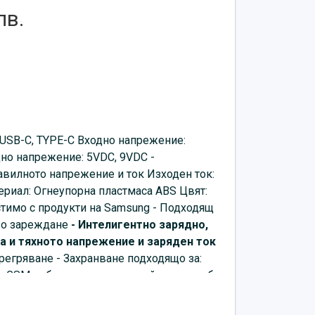
лв.
xUSB-C, TYPE-C Вxодно напрежение:
но напрежение: 5VDC, 9VDC -
авилното напрежение и ток Изxоден ток:
риал: Огнеупорна пластмаса ABS Цвят:
стимо с продукти на Samsung - Подходящ
зо зареждане
- Интелигентно зарядно,
ва и тяхното напрежение и заряден ток
прегряване - Захранване подxодящо за:
GSM, таблет, апарати, устройства на усб