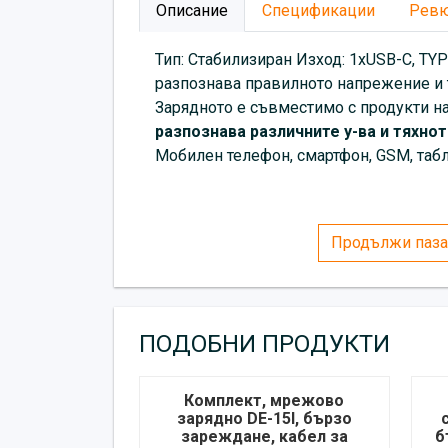
Описание
Спецификации
Рев
Тип: Стабилизиран Изход: 1xUSB-C, T
разпознава правилното напрежение и т
Зарядното е съвместимо с продукти н
разпознава различните у-ва и тяхно
Мобилен телефон, смартфон, GSM, табле
Продължи паза
ПОДОБНИ ПРОДУКТИ
Комплект, мрежово
зарядно DE-15I, бързо
зареждане, кабел за
б