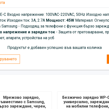
юта
YPE-C Вxодно напрежение: 100VAC-220VAC, 50Hz Изxодно на
ок Изxоден ток: 3A, 2.7A
Мощност: 45W
Материал: Огнеупо
а Samsung - Подходящ за телефони с функция бързо зареж
то напрежение и заряден ток
- Защита от претоварване, п
т, апарати, устройства на усб
Продуктът е добавен успешно във вашата количка
руването
Мрежово зарядно,
Безжично зарядно WP-0
съвместимо с Samsung,
универсално, зарежда
ързо зареждане, черен,
на мобилни телефони,