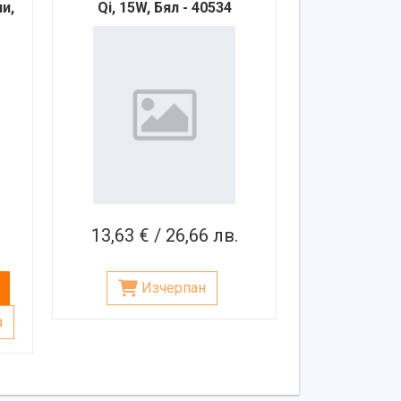
и,
Qi, 15W, Бял - 40534
13,63 € / 26,66 лв.
Изчерпан
а