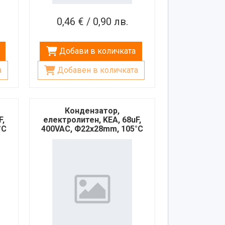
0,46 € / 0,90 лв.
Добави в количката
а
Добавен в количката
Кондензатор,
F,
електролитен, KEA, 68uF,
°C
400VAC, Ф22х28mm, 105°C