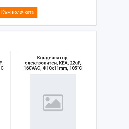
Към количката
Кондензатор,
F,
електролитен, KEA, 22uF,
°C
160VAC, Ф10х11mm, 105°C