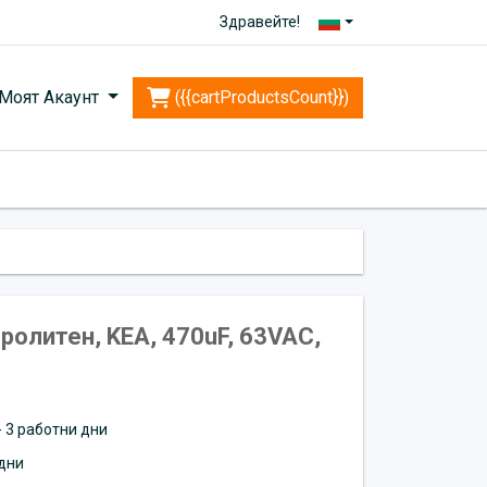
Здравейте!
Моят Акаунт
({{cartProductsCount}})
ролитен, KEA, 470uF, 63VAC,
 - 3 работни дни
дни