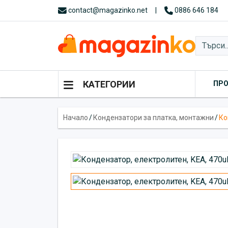
contact@magazinko.net
|
0886 646 184
КАТЕГОРИИ
ПР
Начало
/
Кондензатори за платка, монтажни
/
Ко