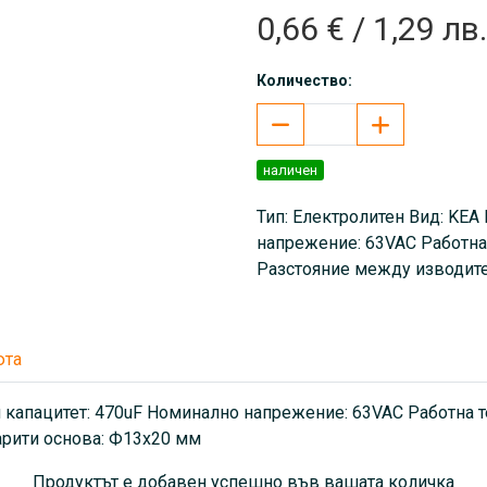
0,66 € / 1,29 лв.
Количество:
наличен
Тип: Електролитен Вид: KEA
напрежение: 63VAC Работна 
Разстояние между изводите
юта
 капацитет: 470uF Номинално напрежение: 63VAC Работна те
арити основа: Ф13х20 мм
Продуктът е добавен успешно във вашата количка