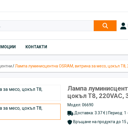
ОМОЦИИ
КОНТАКТИ
центни
/
Лампа луминисцентна OSRAM, витрина за месо, цокъл T8,
Лампа луминисцентн
цокъл T8, 220VAC,
Модел: 06690
Доставка: 3.37 € | Период: 1
Връщане на продукта до 15 