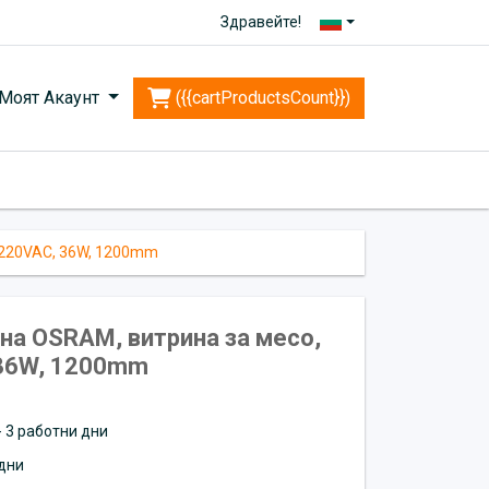
Здравейте!
Моят Акаунт
({{cartProductsCount}})
 220VAC, 36W, 1200mm
а OSRAM, витрина за месо,
 36W, 1200mm
 - 3 работни дни
дни