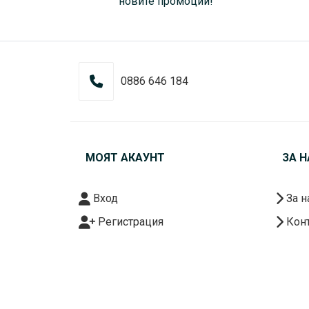
новите промоции!
0886 646 184
МОЯТ АКАУНТ
ЗА Н
Вход
За н
Регистрация
Конт