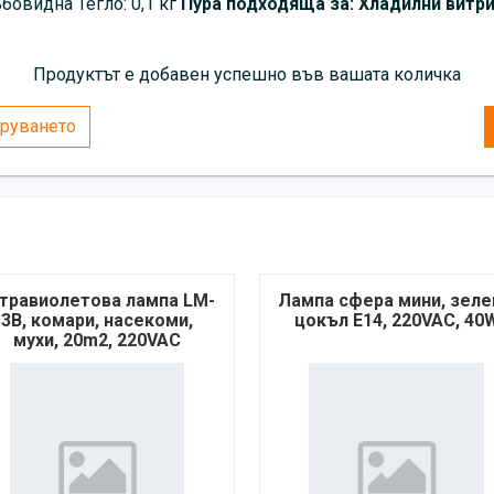
бовидна Тегло: 0,1 кг
Пура подходяща за: Хладилни витри
Продуктът е добавен успешно във вашата количка
руването
травиолетова лампа LM-
Лампа сфера мини, зеле
3B, комари, насекоми,
цокъл E14, 220VAC, 40
мухи, 20m2, 220VAC