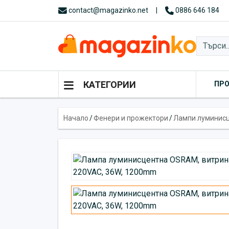
contact@magazinko.net
|
0886 646 184
КАТЕГОРИИ
ПР
Начало
/
Фенери и прожектори
/
Лампи луминис