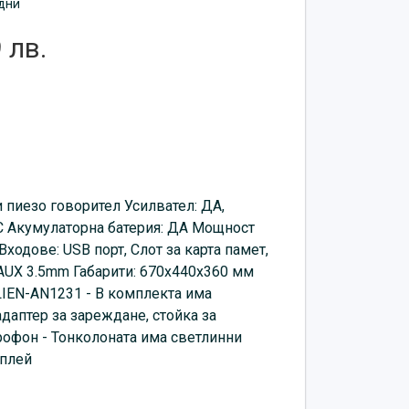
дни
 лв.
и пиезо говорител Усилвател: ДА,
C Акумулаторна батерия: ДА Мощност
ходове: USB порт, Слот за карта памет,
 AUX 3.5mm Габарити: 670х440х360 мм
ALIEN-AN1231 - В комплекта има
даптер за зареждане, стойка за
офон - Тонколоната има светлинни
сплей