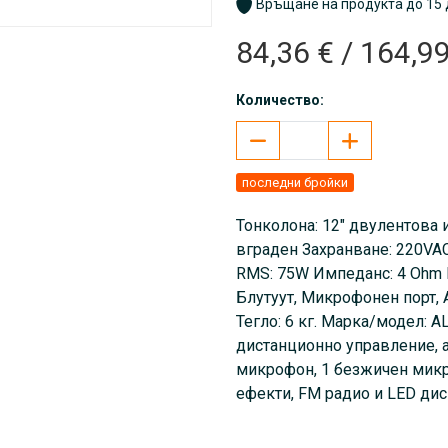
Връщане на продукта до 15 
84,36 € / 164,99
Количество:
последни бройки
Тонколона: 12" двулентова 
вграден Захранване: 220VA
RMS: 75W Импеданс: 4 Ohm В
Блутуут, Микрофонен порт,
Тегло: 6 кг. Марка/модел: 
дистанционно управление, а
микрофон, 1 безжичен микр
ефекти, FM радио и LED ди