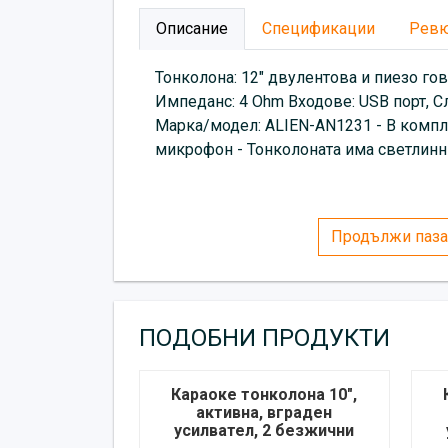
Описание
Спецификации
Рев
Тонколона: 12" двулентова и пиезо го
Импеданс: 4 Ohm Входове: USB порт, Сл
Марка/модел: ALIEN-AN1231 - В компл
микрофон - Тонколоната има светлинн
Продължи паза
ПОДОБНИ ПРОДУКТИ
Караоке тонколона 10",
активна, вграден
усилвател, 2 безжични