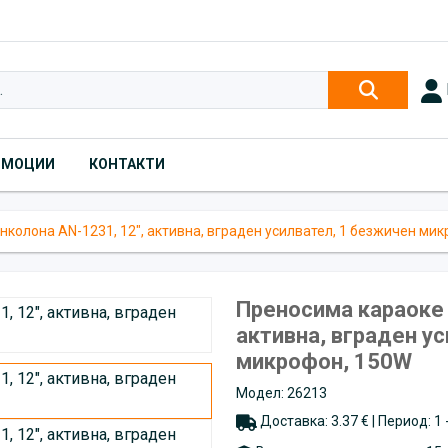
ОМОЦИИ
КОНТАКТИ
нколона AN-1231, 12", активна, вграден усилвател, 1 безжичен ми
Преносима караоке 
активна, вграден у
микрофон, 150W
Модел: 26213
Доставка: 3.37 € | Период: 1