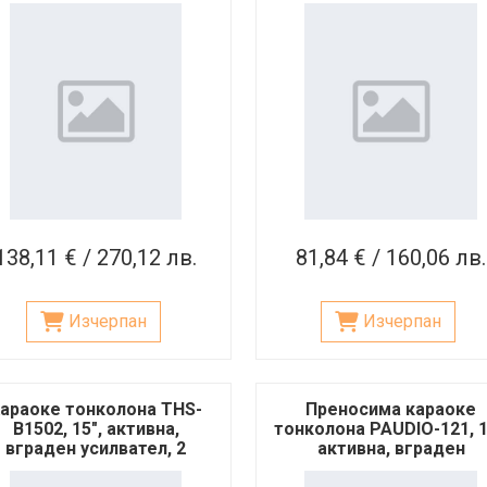
микрофона, 120W
138,11 € / 270,12 лв.
81,84 € / 160,06 лв.
Изчерпан
Изчерпан
араоке тонколона THS-
Преносима караоке
B1502, 15", активна,
тонколона PAUDIO-121, 1
вграден усилвател, 2
активна, вграден
езжични микрофона, 90W
усилвател, 1 безжиче