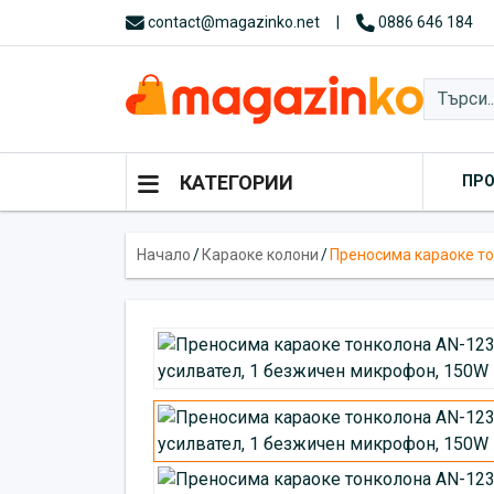
contact@magazinko.net
|
0886 646 184
КАТЕГОРИИ
ПР
Начало
/
Караоке колони
/
Преносима караоке то