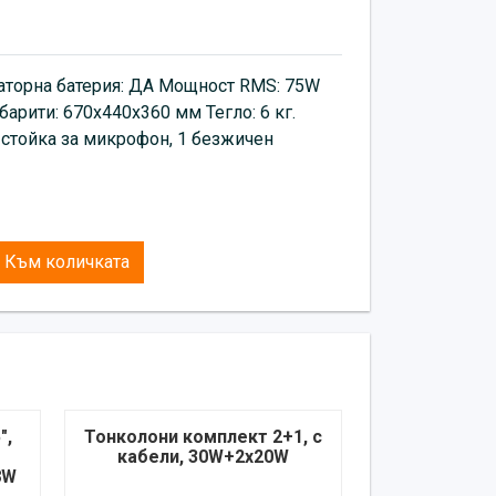
латорна батерия: ДА Мощност RMS: 75W
барити: 670х440х360 мм Тегло: 6 кг.
 стойка за микрофон, 1 безжичен
Към количката
",
Тонколони комплект 2+1, с
кабели, 30W+2x20W
8W