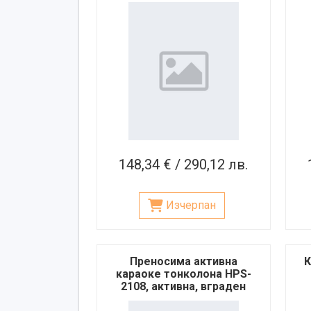
микрофона, 100W
148,34 € / 290,12 лв.
Изчерпан
Преносима активна
К
караоке тонколона HPS-
2108, активна, вграден
усилвател, 1 безжичен
б