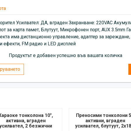
юта
ворител Усилвател: ДА, вграден Захранване: 220VAC Акуму
от за карта памет, Блутуут, Микрофонен порт, AUX 3.5mm Га
екта има дистанционно управление, адаптер за зареждане,
и ефекти, FM радио и LED дисплей
Продуктът е добавен успешно във вашата количка
руването
Караоке тонколона 10",
Преносими тонколони 5
активна, вграден
активни, вграден
усилвател, 2 безжични
усилвател, блутуут, 2x1