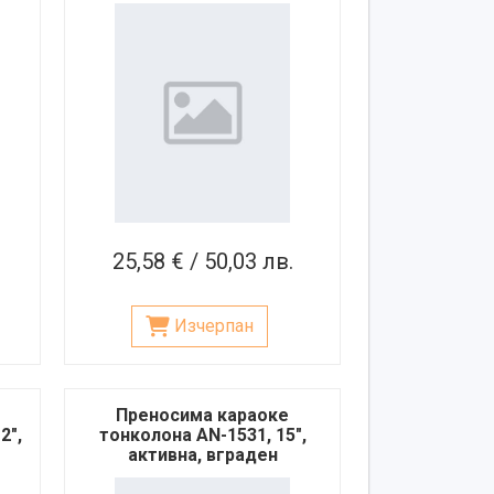
25,58 € / 50,03 лв.
Изчерпан
Преносима караоке
2",
тонколона AN-1531, 15",
активна, вграден
н
усилвател, 1 безжичен