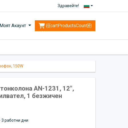
Здравейте!
Моят Акаунт
({{cartProductsCount}})
крофон, 150W
тонколона AN-1231, 12",
силвател, 1 безжичен
 - 3 работни дни