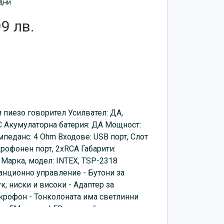
дни
99 лв.
и пиезо говорител Усилвател: ДА,
C Акумулаторна батерия: ДА Мощност:
еданс: 4 Ohm Входове: USB порт, Слот
крофонен порт, 2xRCA Габарити:
 Марка, модел: INTEX, TSP-2318
анционно управление - Бутони за
к, ниски и високи - Адаптер за
крофон - Тонколоната има светлинни
ио, FM радио, LED дисплей