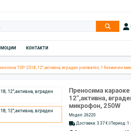
ОМОЦИИ
КОНТАКТИ
нколона TSP-2318, 12",активна, вграден усилвател, 1 безжичен ми
Преносима караоке
12",активна, вград
микрофон, 250W
Модел: 26220
Доставка: 3.37 € | Период: 1