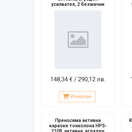
усилвател, 2 безжични
микрофона, 100W
148,34 € / 290,12 лв.
Изчерпан
Преносима активна
К
караоке тонколона HPS-
2108, активна, вграден