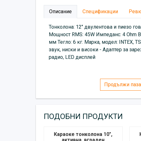
Описание
Спецификации
Рев
Тонколона: 12" двулентова и пиезо го
Мощност RMS: 45W Импеданс: 4 Ohm Вхо
мм Тегло: 6 кг. Марка, модел: INTEX,
звук, ниски и високи - Адаптер за за
радио, LED дисплей
Продължи паза
ПОДОБНИ ПРОДУКТИ
Караоке тонколона 10",
активна, вграден