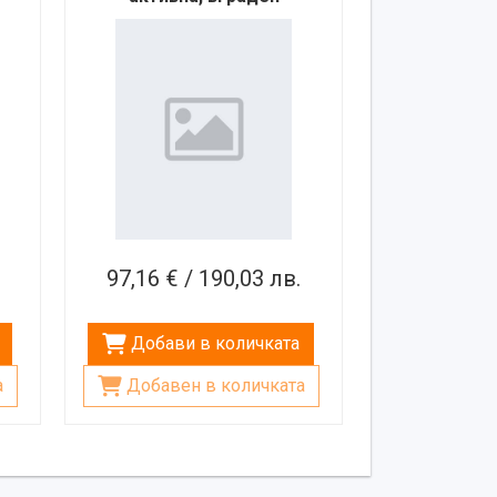
н
усилвател, 1 безжичен
микрофон, 300W
97,16 € / 190,03 лв.
Добави в количката
а
Добавен в количката