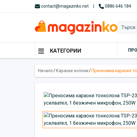
contact@magazinko.net
|
0886 646 184
КАТЕГОРИИ
ПР
Начало
/
Караоке колони
/
Преносима караоке то