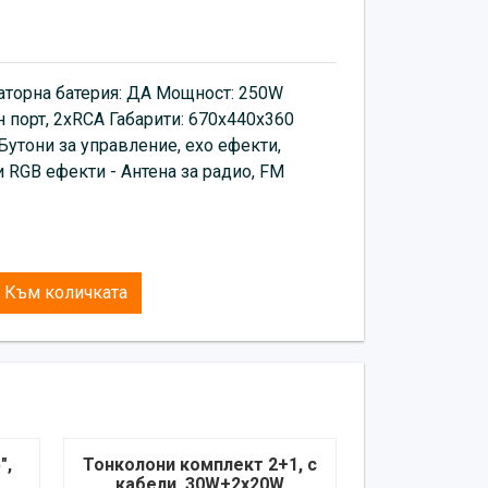
латорна батерия: ДА Мощност: 250W
 порт, 2xRCA Габарити: 670х440х360
Бутони за управление, ехо ефекти,
 RGB ефекти - Антена за радио, FM
Към количката
",
Тонколони комплект 2+1, с
кабели, 30W+2x20W