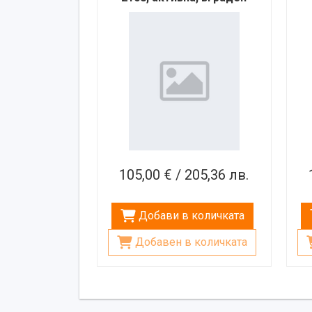
усилвател, 1 безжичен
б
микрофон, 8", 100W
105,00 € / 205,36 лв.
Добави в количката
Добавен в количката