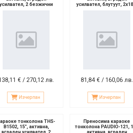
усилвател, 2 безжични
усилвател, блутуут, 2x1
микрофона, 120W
138,11 € / 270,12 лв.
81,84 € / 160,06 лв.
Изчерпан
Изчерпан
араоке тонколона THS-
Преносима караоке
B1502, 15", активна,
тонколона PAUDIO-121, 1
вграден усилвател, 2
активна, вграден