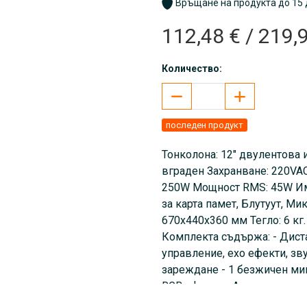
Връщане на продукта до 15 
112,48 € / 219,
Количество:
последен продукт
Тонколона: 12" двулентова 
вграден Захранване: 220VA
250W Мощност RMS: 45W Имп
за карта памет, Блутуут, Ми
670х440х360 мм Тегло: 6 кг.
Комплекта съдържа: - Дист
управление, ехо ефекти, зву
зареждане - 1 безжичен ми
RGB ефекти - Антена за рад