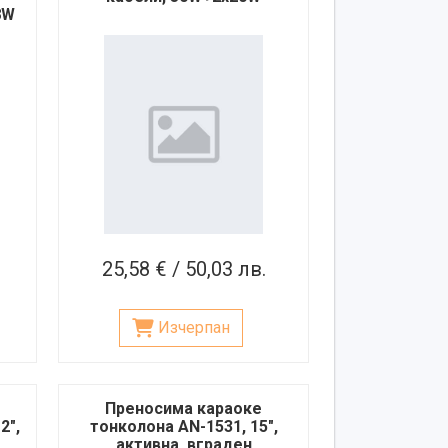
8W
25,58 € / 50,03 лв.
Изчерпан
Преносима караоке
2",
тонколона AN-1531, 15",
активна, вграден