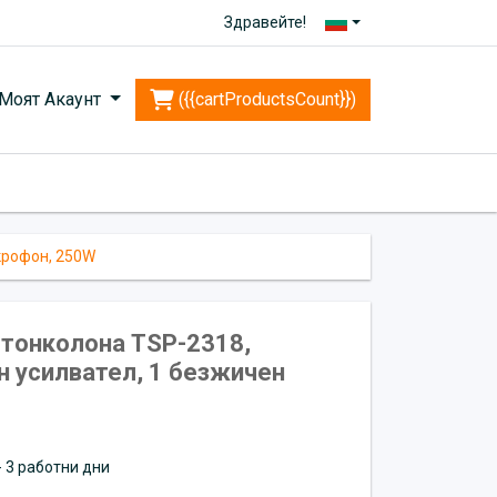
Здравейте!
Моят Акаунт
({{cartProductsCount}})
крофон, 250W
 тонколона TSP-2318,
ен усилвател, 1 безжичен
 - 3 работни дни