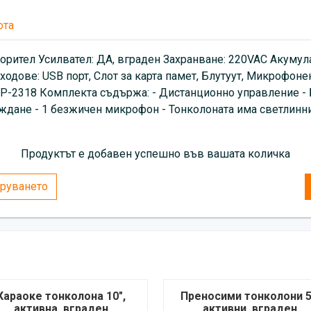
юта
ворител Усилвател: ДА, вграден Захранване: 220VAC Акуму
дове: USB порт, Слот за карта памет, Блутуут, Микрофонен
 TSP-2318 Комплекта съдържа: - Дистанционно управление - 
реждане - 1 безжичен микрофон - Тонколоната има светлинни
Продуктът е добавен успешно във вашата количка
руването
Караоке тонколона 10",
Преносими тонколони 5
активна, вграден
активни, вграден