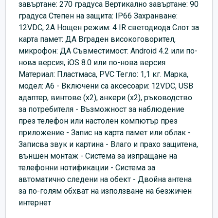
завъртане: 270 градуса Вертикално завъртане: 90
градуса Степен на защита: IP66 Захранване:
12VDC, 2A Нощен режим: 4 IR светодиода Слот за
карта памет: ДА Вграден високоговорител,
микрофон: ДА Съвместимост: Android 4.2 или по-
нова версия, iOS 8.0 или по-нова версия
Материал: Пластмаса, PVC Тегло: 1,1 кг. Марка,
модел: A6 - Включени са аксесоари: 12VDC, USB
адаптер, винтове (x2), анкери (x2), ръководство
за потребителя - Възможност за наблюдение
през телефон или настолен компютър през
приложение - Запис на карта памет или облак -
Записва звук и картина - Влаго и прахо защитена,
външен монтаж - Система за изпращане на
телефонни нотификации - Система за
автоматично следени на обект - Двойна антена
за по-голям обхват на използване на безжичен
интернет