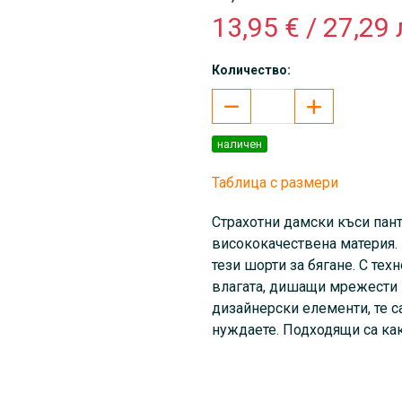
13,95 € / 27,29 
Количество:
наличен
Таблица с размери
Страхотни дамски къси пан
висококачествена материя. 
тези шорти за бягане. С тех
влагата, дишащи мрежести 
дизайнерски елементи, те са
нуждаете. Подходящи са какт