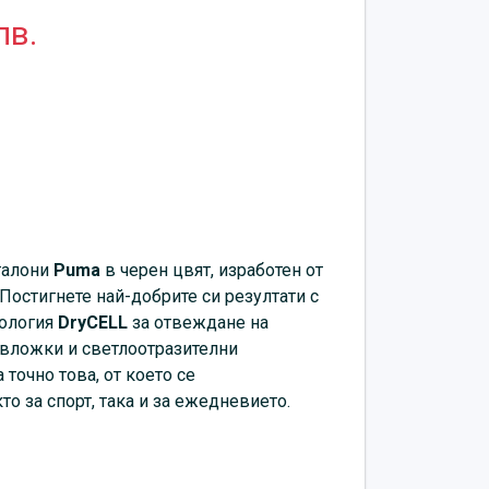
лв.
талони
Puma
в черен цвят, изработен от
Постигнете най-добрите си резултати с
нология
DryCELL
за отвеждане на
вложки и светлоотразителни
 точно това, от което се
о за спорт, така и за ежедневието.