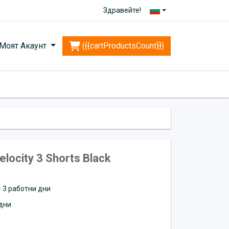
Здравейте!
Моят Акаунт
({{cartProductsCount}})
locity 3 Shorts Black
 - 3 работни дни
дни