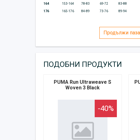
164
153-164
78-83
69-72
83-88
176
165-176
84-89
73-76
89-94
Продължи паза
ПОДОБНИ ПРОДУКТИ
PUMA Run Ultraweave S
PU
Woven 3 Black
-40%