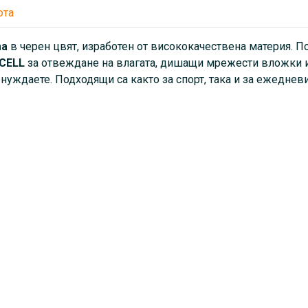
юта
ma
в черен цвят, изработен от висококачествена материя. По
CELL
за отвеждане на влагата, дишащи мрежести вложки и
е нуждаете. Подходящи са както за спорт, така и за ежеднев