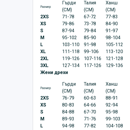
Гърди
Талия
Ханш
Размер
(CM)
(CM)
(CM)
2XS
71-78
67-72
77-83
XS
79-86
73-78
84-90
S
87-94
79-84
91-97
M
95-102
85-90
98-104
L
103-110
91-98
105-112
XL
111-118
99-106
113-120
2XL
119-126
107-116
121-128
3XL
127-134
117-126
129-136
Жени дрехи
Гърди
Талия
Ханш
Размер
(CM)
(CM)
(CM)
2XS
76-79
60-63
88-91
XS
80-83
64-66
92-94
S
84-88
67-70
95-98
M
89-93
71-76
99-103
L
94-98
77-82
104-108