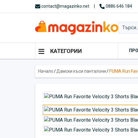
contact@magazinko.net
|
0886 646 184
КАТЕГОРИИ
ПР
Начало
/
Дамски къси панталони
/
PUMA Run Favor