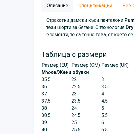
Описание
Спецификации
Рев
Страхотни дамски къси панталони
Pu
тези шорти за бягане. С технология
Dry
елементи, те са точно това, от което с
Таблица с размери
Размер (EU)
Размер (CM)
Размер (UK)
Мъже/Жени обувки
35.5
22
3
36
22.5
3.5
37
23
4
37.5
23.5
4.5
38
24
5
38.5
24.5
5.5
39
25
6
40
25.5
6.5