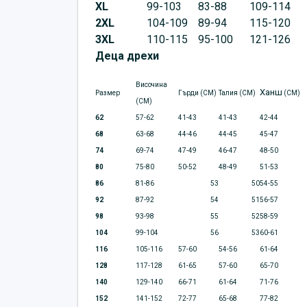
XL
99-103
83-88
109-114
2XL
104-109
89-94
115-120
3XL
110-115
95-100
121-126
Деца дрехи
Височина
Ханш
Размер
Гърди (CM)
Талия (CM)
(CM)
(CM)
62
57-62
41-43
41-43
42-44
68
63-68
44-46
44-45
45-47
74
69-74
47-49
46-47
48-50
80
75-80
50-52
48-49
51-53
86
81-86
53
50
54-55
92
87-92
54
51
56-57
98
93-98
55
52
58-59
104
99-104
56
53
60-61
116
105-116
57-60
54-56
61-64
128
117-128
61-65
57-60
65-70
140
129-140
66-71
61-64
71-76
152
141-152
72-77
65-68
77-82