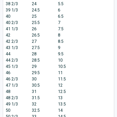
38 2/3
24
5.5
39 1/3
24.5
6
40
25
6.5
40 2/3
25.5
7
41 1/3
26
7.5
42
26.5
8
42 2/3
27
8.5
43 1/3
27.5
9
44
28
9.5
44 2/3
28.5
10
45 1/3
29
10.5
46
29.5
11
46 2/3
30
11.5
47 1/3
30.5
12
48
31
12.5
48 2/3
31.5
13
49 1/3
32
13.5
50
32.5
14
50 2/3
33
14.5