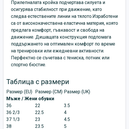
Прилепналата кройка подчертава силуета и
осигурява стабилност при движение, като
следва естествените линии на тялото.Изработени
са от висококачествена еластична материя, която
предлага комфорт, гъвкавост и свобода на
движение. Дишащата конструкция подпомага
поддържането на оптимален комфорт по време
на тренировки или ежедневни активности.
Перфектно се съчетава с тениска, потник или
спортно бюстие.
Таблица с размери
Размер (EU)
Размер (CM)
Размер (UK)
Мъже / Жени обувки
36
22
3.5
36 2/3
22.5
4
37 1/3
23
4.5
38
23.5
5