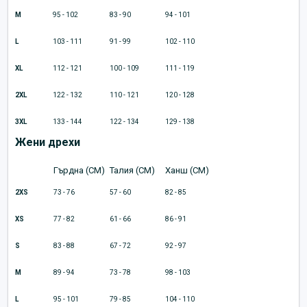
M
95 - 102
83 - 90
94 - 101
L
103 - 111
91 - 99
102 - 110
XL
112 - 121
100 - 109
111 - 119
2XL
122 - 132
110 - 121
120 - 128
3XL
133 - 144
122 - 134
129 - 138
Жени дрехи
Гърдна (CM)
Талия (CM)
Ханш (CM)
2XS
73 - 76
57 - 60
82 - 85
XS
77 - 82
61 - 66
86 - 91
S
83 - 88
67 - 72
92 - 97
M
89 - 94
73 - 78
98 - 103
L
95 - 101
79 - 85
104 - 110