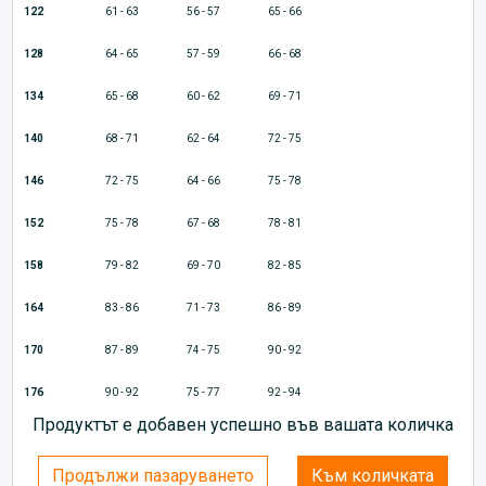
122
61 - 63
56 - 57
65 - 66
128
64 - 65
57 - 59
66 - 68
134
65 - 68
60 - 62
69 - 71
140
68 - 71
62 - 64
72 - 75
146
72 - 75
64 - 66
75 - 78
152
75 - 78
67 - 68
78 - 81
158
79 - 82
69 - 70
82 - 85
164
83 - 86
71 - 73
86 - 89
170
87 - 89
74 - 75
90 - 92
176
90 - 92
75 - 77
92 - 94
Продуктът е добавен успешно във вашата количка
Продължи пазаруването
Към количката