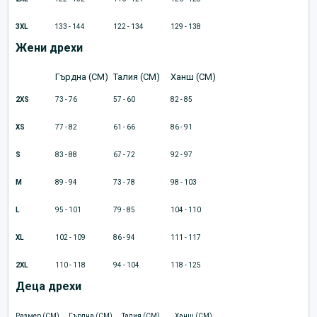
3XL
133 - 144
122 - 134
129 - 138
Жени дрехи
Гърдна (CM)
Талия (CM)
Ханш (CM)
2XS
73 - 76
57 - 60
82 - 85
XS
77 - 82
61 - 66
86 - 91
S
83 - 88
67 - 72
92 - 97
M
89 - 94
73 - 78
98 - 103
L
95 - 101
79 - 85
104 - 110
XL
102 - 109
86 - 94
111 - 117
2XL
110 - 118
94 - 104
118 - 125
Деца дрехи
Размер (CM)
Гърдна (CM)
Талия (CM)
Ханш (CM)