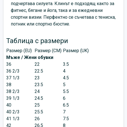
подчертава силуета. Клинът е подходящ както за
фитнес, бягане и йога, така и за ежедневни
спортни визии. Перфектно се съчетава с тениска,
потник или спортно бюстие.
Таблица с размери
Размер (EU)
Размер (CM)
Размер (UK)
Мъже / Жени обувки
36
22
3.5
36 2/3
22.5
4
37 1/3
23
4.5
38
23.5
5
38 2/3
24
5.5
39 1/3
24.5
6
40
25
6.5
40 2/3
25.5
7
41 1/3
26
7.5
42
26.5
8