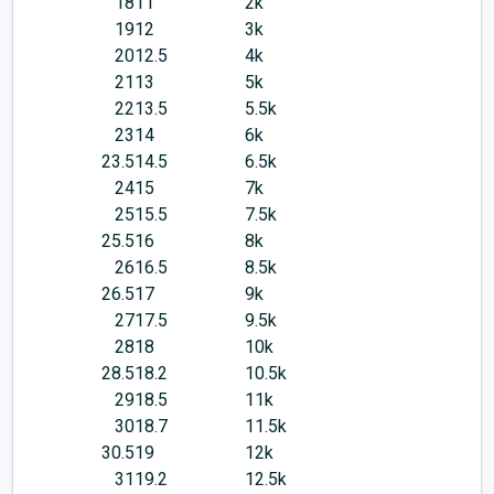
18
11
2k
19
12
3k
20
12.5
4k
21
13
5k
22
13.5
5.5k
23
14
6k
23.5
14.5
6.5k
24
15
7k
25
15.5
7.5k
25.5
16
8k
26
16.5
8.5k
26.5
17
9k
27
17.5
9.5k
28
18
10k
28.5
18.2
10.5k
29
18.5
11k
30
18.7
11.5k
30.5
19
12k
31
19.2
12.5k