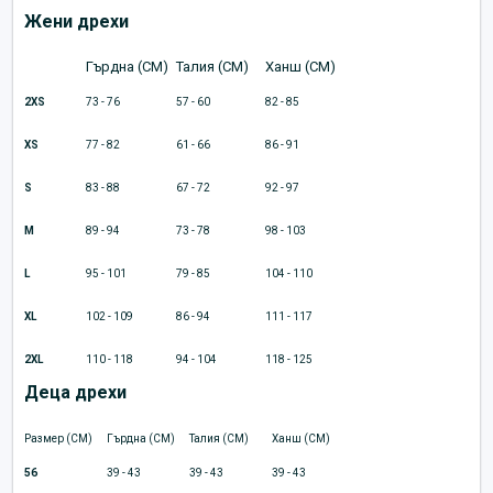
Жени дрехи
Гърдна (CM)
Талия (CM)
Ханш (CM)
2XS
73 - 76
57 - 60
82 - 85
XS
77 - 82
61 - 66
86 - 91
S
83 - 88
67 - 72
92 - 97
M
89 - 94
73 - 78
98 - 103
L
95 - 101
79 - 85
104 - 110
XL
102 - 109
86 - 94
111 - 117
2XL
110 - 118
94 - 104
118 - 125
Деца дрехи
Размер (CM)
Гърдна (CM)
Талия (CM)
Ханш (CM)
56
39 - 43
39 - 43
39 - 43