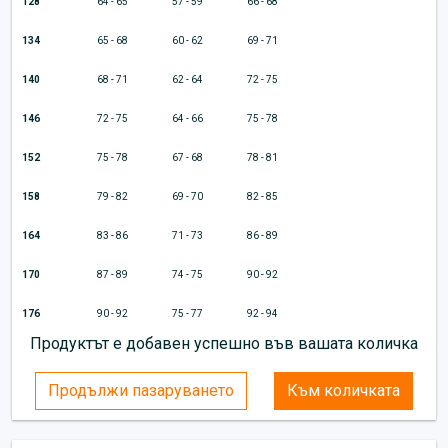
128
64 - 65
57 - 59
66 - 68
134
65 - 68
60 - 62
69 - 71
140
68 - 71
62 - 64
72 - 75
146
72 - 75
64 - 66
75 - 78
152
75 - 78
67 - 68
78 - 81
158
79 - 82
69 - 70
82 - 85
164
83 - 86
71 - 73
86 - 89
170
87 - 89
74 - 75
90 - 92
176
90 - 92
75 - 77
92 - 94
Продуктът е добавен успешно във вашата количка
Продължи пазаруването
Към количката