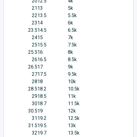
20
12.5
4k
21
13
5k
22
13.5
5.5k
23
14
6k
23.5
14.5
6.5k
24
15
7k
25
15.5
7.5k
25.5
16
8k
26
16.5
8.5k
26.5
17
9k
27
17.5
9.5k
28
18
10k
28.5
18.2
10.5k
29
18.5
11k
30
18.7
11.5k
30.5
19
12k
31
19.2
12.5k
31.5
19.5
13k
32
19.7
13.5k