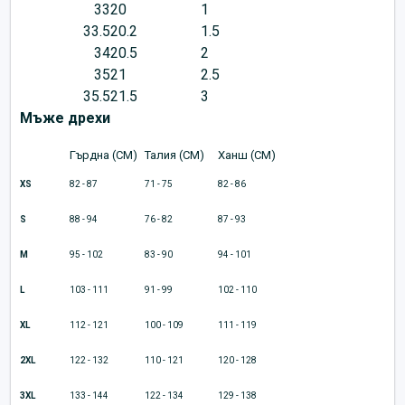
33
20
1
33.5
20.2
1.5
34
20.5
2
35
21
2.5
35.5
21.5
3
Мъже дрехи
Гърдна (CM)
Талия (CM)
Ханш (CM)
XS
82 - 87
71 - 75
82 - 86
S
88 - 94
76 - 82
87 - 93
M
95 - 102
83 - 90
94 - 101
L
103 - 111
91 - 99
102 - 110
XL
112 - 121
100 - 109
111 - 119
2XL
122 - 132
110 - 121
120 - 128
3XL
133 - 144
122 - 134
129 - 138