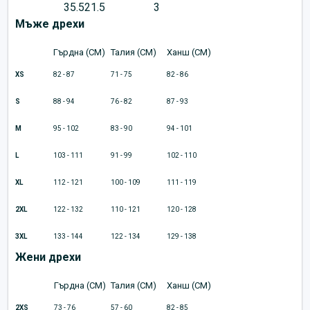
35.5
21.5
3
Мъже дрехи
Гърдна (CM)
Талия (CM)
Ханш (CM)
XS
82 - 87
71 - 75
82 - 86
S
88 - 94
76 - 82
87 - 93
M
95 - 102
83 - 90
94 - 101
L
103 - 111
91 - 99
102 - 110
XL
112 - 121
100 - 109
111 - 119
2XL
122 - 132
110 - 121
120 - 128
3XL
133 - 144
122 - 134
129 - 138
Жени дрехи
Гърдна (CM)
Талия (CM)
Ханш (CM)
2XS
73 - 76
57 - 60
82 - 85