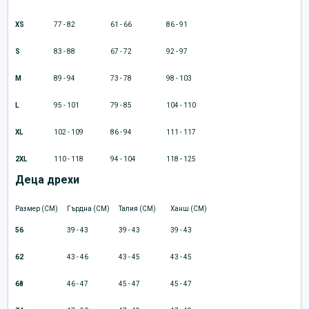
XS
77 - 82
61 - 66
86 - 91
S
83 - 88
67 - 72
92 - 97
M
89 - 94
73 - 78
98 - 103
L
95 - 101
79 - 85
104 - 110
XL
102 - 109
86 - 94
111 - 117
2XL
110 - 118
94 - 104
118 - 125
Деца дрехи
Размер (CM)
Гърдна (CM)
Талия (CM)
Ханш (CM)
56
39 - 43
39 - 43
39 - 43
62
43 - 46
43 - 45
43 - 45
68
46 - 47
45 - 47
45 - 47