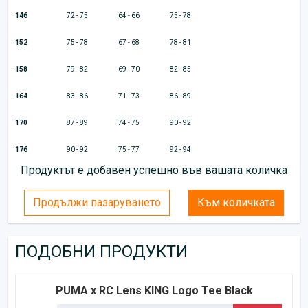
146
72 - 75
64 - 66
75 - 78
152
75 - 78
67 - 68
78 - 81
158
79 - 82
69 - 70
82 - 85
164
83 - 86
71 - 73
86 - 89
170
87 - 89
74 - 75
90 - 92
176
90 - 92
75 - 77
92 - 94
Продуктът е добавен успешно във вашата количка
Продължи пазаруването
Към количката
ПОДОБНИ ПРОДУКТИ
PUMA x RC Lens KING Logo Tee Black