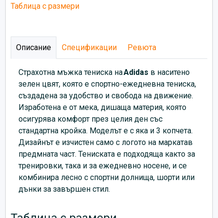
Таблица с размери
Описание
Спецификации
Ревюта
Страхотна мъжка тениска на
Adidas
в наситено
зелен цвят, която е спортно-ежедневна тениска,
създадена за удобство и свобода на движение.
Изработена е от мека, дишаща материя, която
осигурява комфорт през целия ден със
стандартна кройка. Моделът е с яка и 3 копчета.
Дизайнът е изчистен само с логото на маркатав
предмната част. Тениската е подходяща както за
тренировки, така и за ежедневно носене, и се
комбинира лесно с спортни долнища, шорти или
дънки за завършен стил.
Таблица с размери