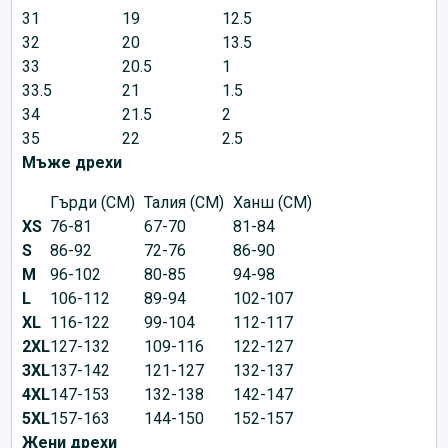
31
19
12.5
32
20
13.5
33
20.5
1
33.5
21
1.5
34
21.5
2
35
22
2.5
Мъже дрехи
Гърди (CM)
Талия (CM)
Ханш (CM)
XS
76-81
67-70
81-84
S
86-92
72-76
86-90
M
96-102
80-85
94-98
L
106-112
89-94
102-107
XL
116-122
99-104
112-117
2XL
127-132
109-116
122-127
3XL
137-142
121-127
132-137
4XL
147-153
132-138
142-147
5XL
157-163
144-150
152-157
Жени дрехи