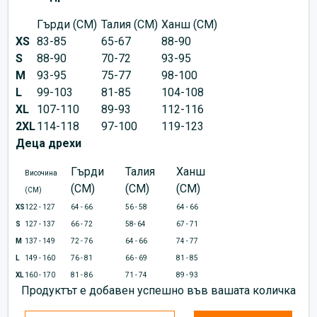
Гърди (CM)
Талия (CM)
Ханш (CM)
XS
83-85
65-67
88-90
S
88-90
70-72
93-95
M
93-95
75-77
98-100
L
99-103
81-85
104-108
XL
107-110
89-93
112-116
2XL
114-118
97-100
119-123
Деца дрехи
Гърди
Талия
Ханш
Височина
(CM)
(CM)
(CM)
(CM)
XS
122 - 127
64 - 66
56 - 58
64 - 66
S
127 - 137
66 - 72
58- 64
67 - 71
M
137 - 149
72 - 76
64 - 66
74 - 77
L
149 - 160
76 - 81
66 - 69
81 - 85
XL
160 - 170
81 - 86
71 - 74
89 - 93
Продуктът е добавен успешно във вашата количка