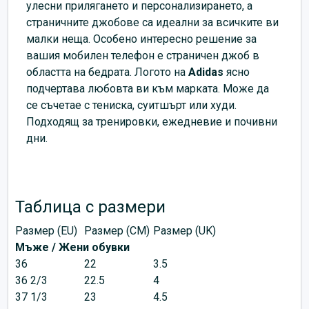
улесни прилягането и персонализирането, а
страничните джобове са идеални за всичките ви
малки неща. Особено интересно решение за
вашия мобилен телефон е страничен джоб в
областта на бедрата. Логото на
Аdidas
ясно
подчертава любовта ви към марката. Може да
се съчетае с тениска, суитшърт или худи.
Подходящ за тренировки, ежедневие и почивни
дни.
Таблица с размери
Размер (EU)
Размер (CM)
Размер (UK)
Мъже / Жени обувки
36
22
3.5
36 2/3
22.5
4
37 1/3
23
4.5