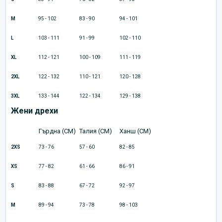
M
95 - 102
83 - 90
94 - 101
L
103 - 111
91 - 99
102 - 110
XL
112 - 121
100 - 109
111 - 119
2XL
122 - 132
110 - 121
120 - 128
3XL
133 - 144
122 - 134
129 - 138
Жени дрехи
Гърдна (CM)
Талия (CM)
Ханш (CM)
2XS
73 - 76
57 - 60
82 - 85
XS
77 - 82
61 - 66
86 - 91
S
83 - 88
67 - 72
92 - 97
M
89 - 94
73 - 78
98 - 103