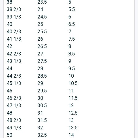
38
23.5
5
38 2/3
24
5.5
39 1/3
24.5
6
40
25
6.5
40 2/3
25.5
7
41 1/3
26
7.5
42
26.5
8
42 2/3
27
8.5
43 1/3
27.5
9
44
28
9.5
44 2/3
28.5
10
45 1/3
29
10.5
46
29.5
11
46 2/3
30
11.5
47 1/3
30.5
12
48
31
12.5
48 2/3
31.5
13
49 1/3
32
13.5
50
32.5
14