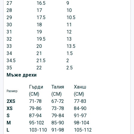
27
16.5
9
28
17
10
29
17.5
10.5
30
18
11
31
19
12
32
19.5
13
33
20
13.5
34
21
1.5
34.5
21.5
2
35
22
2.5
Мъже дрехи
Гърди
Талия
Ханш
Размер
(CM)
(CM)
(CM)
2XS
71-78
67-72
77-83
XS
79-86
73-78
84-90
S
87-94
79-84
91-97
M
95-102
85-90
98-104
L
103-110
91-98
105-112