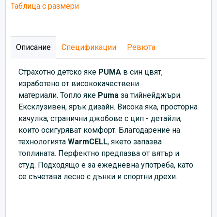
Таблица с размери
Описание
Спецификации
Ревюта
Страхотно детско яке
PUMA
в син цвят,
изработено от висококачествени
материали.
Топло яке
Puma
за тийнейджъри.
Ексклузивен, ярък дизайн. Висока яка, просторна
качулка, странични джобове с цип - детайли,
които осигуряват комфорт. Благодарение на
технологията
WarmCELL
, якето запазва
топлината. Перфектно предпазва от вятър и
студ. Подходящо е за ежедневна употреба, като
се съчетава лесно с дънки и спортни дрехи.