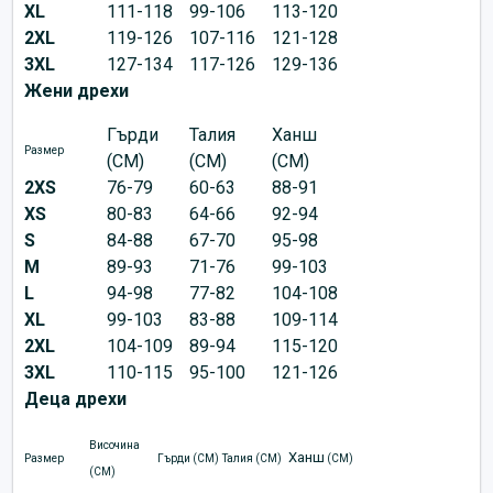
XL
111-118
99-106
113-120
2XL
119-126
107-116
121-128
3XL
127-134
117-126
129-136
Жени дрехи
Гърди
Талия
Ханш
Размер
(CM)
(CM)
(CM)
2XS
76-79
60-63
88-91
XS
80-83
64-66
92-94
S
84-88
67-70
95-98
M
89-93
71-76
99-103
L
94-98
77-82
104-108
XL
99-103
83-88
109-114
2XL
104-109
89-94
115-120
3XL
110-115
95-100
121-126
Деца дрехи
Височина
Ханш
Размер
Гърди (CM)
Талия (CM)
(CM)
(CM)