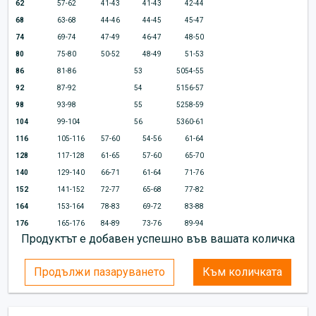
62
57-62
41-43
41-43
42-44
68
63-68
44-46
44-45
45-47
74
69-74
47-49
46-47
48-50
80
75-80
50-52
48-49
51-53
86
81-86
53
50
54-55
92
87-92
54
51
56-57
98
93-98
55
52
58-59
104
99-104
56
53
60-61
116
105-116
57-60
54-56
61-64
128
117-128
61-65
57-60
65-70
140
129-140
66-71
61-64
71-76
152
141-152
72-77
65-68
77-82
164
153-164
78-83
69-72
83-88
176
165-176
84-89
73-76
89-94
Продуктът е добавен успешно във вашата количка
Продължи пазаруването
Към количката