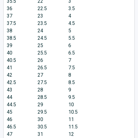
35.5
22
3
36
22.5
3.5
37
23
4
37.5
23.5
4.5
38
24
5
38.5
24.5
5.5
39
25
6
40
25.5
6.5
40.5
26
7
41
26.5
7.5
42
27
8
42.5
27.5
8.5
43
28
9
44
28.5
9.5
44.5
29
10
45
29.5
10.5
46
30
11
46.5
30.5
11.5
47
31
12