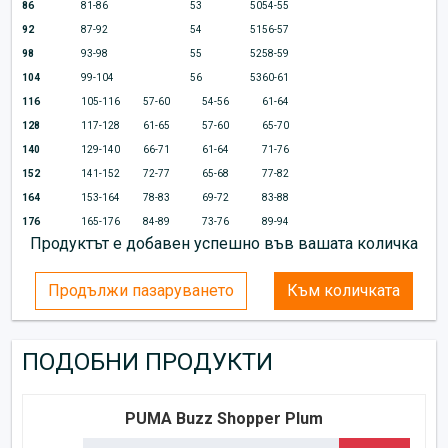
86
81-86
53
50
54-55
92
87-92
54
51
56-57
98
93-98
55
52
58-59
104
99-104
56
53
60-61
116
105-116
57-60
54-56
61-64
128
117-128
61-65
57-60
65-70
140
129-140
66-71
61-64
71-76
152
141-152
72-77
65-68
77-82
164
153-164
78-83
69-72
83-88
176
165-176
84-89
73-76
89-94
Продуктът е добавен успешно във вашата количка
Продължи пазаруването
Към количката
ПОДОБНИ ПРОДУКТИ
PUMA Buzz Shopper Plum