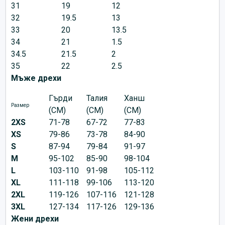
31
19
12
32
19.5
13
33
20
13.5
34
21
1.5
34.5
21.5
2
35
22
2.5
Мъже дрехи
Гърди
Талия
Ханш
Размер
(CM)
(CM)
(CM)
2XS
71-78
67-72
77-83
XS
79-86
73-78
84-90
S
87-94
79-84
91-97
M
95-102
85-90
98-104
L
103-110
91-98
105-112
XL
111-118
99-106
113-120
2XL
119-126
107-116
121-128
3XL
127-134
117-126
129-136
Жени дрехи