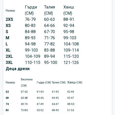
Гърди
Талия
Ханш
Размер
(CM)
(CM)
(CM)
2XS
76-79
60-63
88-91
XS
80-83
64-66
92-94
S
84-88
67-70
95-98
M
89-93
71-76
99-103
L
94-98
77-82
104-108
XL
99-103
83-88
109-114
2XL
104-109
89-94
115-120
3XL
110-115
95-100
121-126
Деца дрехи
Височина
Ханш
Размер
Гърди (CM)
Талия (CM)
(CM)
(CM)
62
57-62
41-43
41-43
42-44
68
63-68
44-46
44-45
45-47
74
69-74
47-49
46-47
48-50
80
75-80
50-52
48-49
51-53