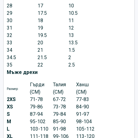
28
17
10
29
17.5
10.5
30
18
11
31
19
12
32
19.5
13
33
20
13.5
34
21
1.5
34.5
21.5
2
35
22
2.5
Мъже дрехи
Гърди
Талия
Ханш
Размер
(CM)
(CM)
(CM)
2XS
71-78
67-72
77-83
XS
79-86
73-78
84-90
S
87-94
79-84
91-97
M
95-102
85-90
98-104
L
103-110
91-98
105-112
XL
111-118
99-106
113-120