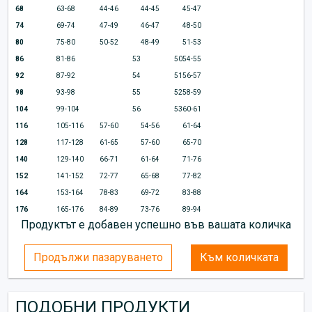
68
63-68
44-46
44-45
45-47
74
69-74
47-49
46-47
48-50
80
75-80
50-52
48-49
51-53
86
81-86
53
50
54-55
92
87-92
54
51
56-57
98
93-98
55
52
58-59
104
99-104
56
53
60-61
116
105-116
57-60
54-56
61-64
128
117-128
61-65
57-60
65-70
140
129-140
66-71
61-64
71-76
152
141-152
72-77
65-68
77-82
164
153-164
78-83
69-72
83-88
176
165-176
84-89
73-76
89-94
Продуктът е добавен успешно във вашата количка
Продължи пазаруването
Към количката
ПОДОБНИ ПРОДУКТИ