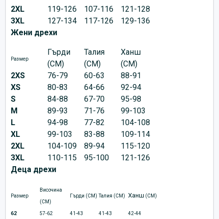
2XL
119-126
107-116
121-128
3XL
127-134
117-126
129-136
Жени дрехи
Гърди
Талия
Ханш
Размер
(CM)
(CM)
(CM)
2XS
76-79
60-63
88-91
XS
80-83
64-66
92-94
S
84-88
67-70
95-98
M
89-93
71-76
99-103
L
94-98
77-82
104-108
XL
99-103
83-88
109-114
2XL
104-109
89-94
115-120
3XL
110-115
95-100
121-126
Деца дрехи
Височина
Ханш
Размер
Гърди (CM)
Талия (CM)
(CM)
(CM)
62
57-62
41-43
41-43
42-44