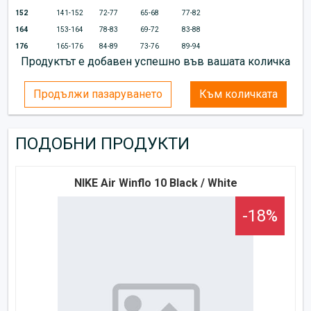
152
141-152
72-77
65-68
77-82
164
153-164
78-83
69-72
83-88
176
165-176
84-89
73-76
89-94
Продуктът е добавен успешно във вашата количка
Продължи пазаруването
Към количката
ПОДОБНИ ПРОДУКТИ
NIKE Air Winflo 10 Black / White
-18%