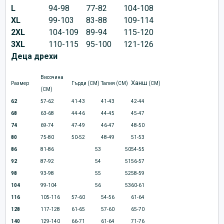
L
94-98
77-82
104-108
XL
99-103
83-88
109-114
2XL
104-109
89-94
115-120
3XL
110-115
95-100
121-126
Деца дрехи
Височина
Ханш
Размер
Гърди (CM)
Талия (CM)
(CM)
(CM)
62
57-62
41-43
41-43
42-44
68
63-68
44-46
44-45
45-47
74
69-74
47-49
46-47
48-50
80
75-80
50-52
48-49
51-53
86
81-86
53
50
54-55
92
87-92
54
51
56-57
98
93-98
55
52
58-59
104
99-104
56
53
60-61
116
105-116
57-60
54-56
61-64
128
117-128
61-65
57-60
65-70
140
129-140
66-71
61-64
71-76