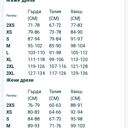
Мъже дрехи
Гърди
Талия
Ханш
Размер
(CM)
(CM)
(CM)
2XS
71-78
67-72
77-83
XS
79-86
73-78
84-90
S
87-94
79-84
91-97
M
95-102
85-90
98-104
L
103-110
91-98
105-112
XL
111-118
99-106
113-120
2XL
119-126
107-116
121-128
3XL
127-134
117-126
129-136
Жени дрехи
Гърди
Талия
Ханш
Размер
(CM)
(CM)
(CM)
2XS
76-79
60-63
88-91
XS
80-83
64-66
92-94
S
84-88
67-70
95-98
M
89-93
71-76
99-103