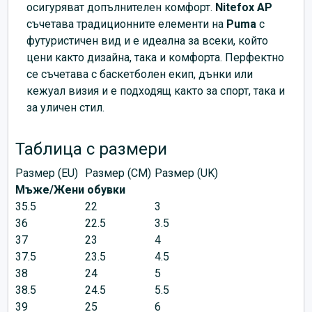
осигуряват допълнителен комфорт.
Nitefox AP
съчетава традиционните елементи на
Puma
с
футуристичен вид и е идеална за всеки, който
цени както дизайна, така и комфорта. Перфектно
се съчетава с баскетболен екип, дънки или
кежуал визия и е подходящ както за спорт, така и
за уличен стил.
Таблица с размери
Размер (EU)
Размер (CM)
Размер (UK)
Мъже/Жени обувки
35.5
22
3
36
22.5
3.5
37
23
4
37.5
23.5
4.5
38
24
5
38.5
24.5
5.5
39
25
6