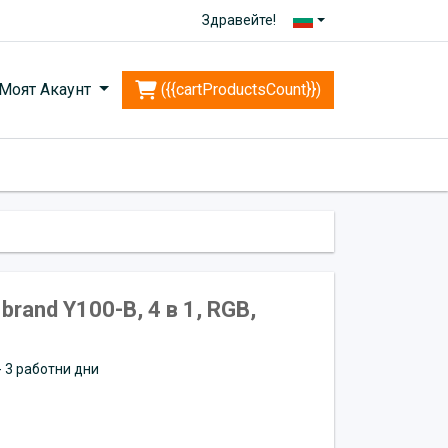
Здравейте!
Моят Акаунт
({{cartProductsCount}})
rand Y100-B, 4 в 1, RGB,
 - 3 работни дни