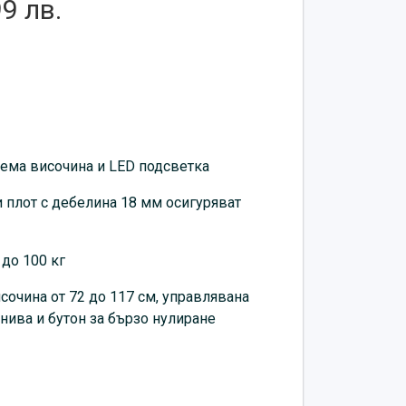
99 лв.
ема височина и LED подсветка
 плот с дебелина 18 мм осигуряват
 до 100 кг
сочина от 72 до 117 см, управлявана
 нива и бутон за бързо нулиране
S поставка за чаша и кука за слушалки
70)мм