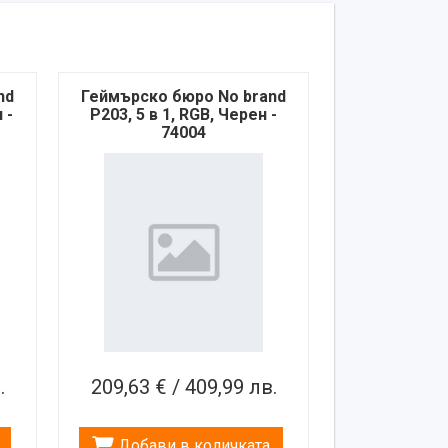
nd
Геймърско бюро No brand
 -
P203, 5 в 1, RGB, Черен -
74004
.
209,63 € / 409,99 лв.
Добави в количката