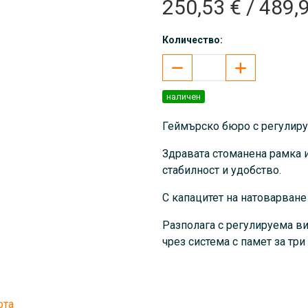
250,53 € / 489,
Количество:
наличен
Геймърско бюро с регулиру
Здравата стоманена рамка и
стабилност и удобство.
С капацитет на натоварване
Разполага с регулируема ви
чрез система с памет за три
Вградена LED подсветка, AB
Размери: 1200*600*(720-11
юта