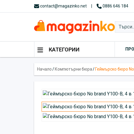
contact@magazinko.net
|
0886 646 184
КАТЕГОРИИ
ПР
Начало
/
Компютърни бюра
/
Геймърско бюро No b