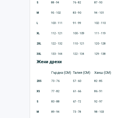
S
88 - 94
76 - 82
87 - 93
M
95 - 102
83 - 90
94 - 101
L
103 - 111
91 - 99
102 - 110
XL
112 - 121
100 - 109
111 - 119
2XL
122 - 132
110 - 121
120 - 128
3XL
133 - 144
122 - 134
129 - 138
Жени дрехи
Гърдна (CM)
Талия (CM)
Ханш (CM)
2XS
73 - 76
57 - 60
82 - 85
XS
77 - 82
61 - 66
86 - 91
S
83 - 88
67 - 72
92 - 97
M
89 - 94
73 - 78
98 - 103