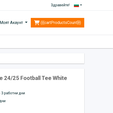
Здравейте!
Моят Акаунт
({{cartProductsCount}})
24/25 Football Tee White
 - 3 работни дни
дни