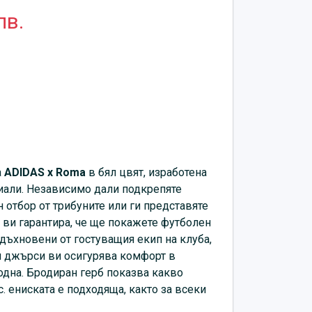
лв.
а
ADIDAS x Roma
в бял цвят, изработена
иали.
Независимо дали подкрепяте
 отбор от трибуните или ги представяте
ви гарантира, че ще покажете футболен
вдъхновени от гостуващия екип на клуба,
н джърси ви осигурява комфорт в
одна. Бродиран герб показва какво
. ениската е подходяща, както за всеки
ктно се съчетава с къси панталони,