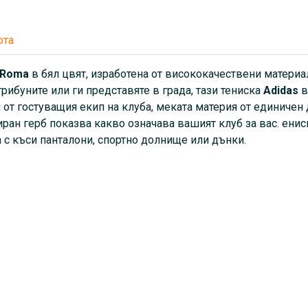
спортно долнище или дънки
юта
 Roma
в бял цвят, изработена от висококачествени материа
рибуните или ги представяте в града, тази тениска
Аdidas
в
 от гостуващия екип на клуба, меката материя от единиче
ран герб показва какво означава вашият клуб за вас. ениск
а с къси панталони, спортно долнище или дънки.