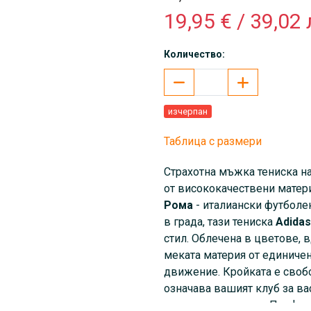
19,95 € / 39,02 
Количество:
изчерпан
Таблица с размери
Страхотна мъжка тениска н
от висококачествени матер
Рома
- италиански футболен
в града, тази тениска
Аdidas
стил. Облечена в цветове, 
меката материя от единиче
движение. Кройката е своб
означава вашият клуб за вас
ден, така и за спорт. Перфе