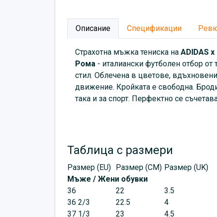
Описание
Спецификации
Рев
Страхотна мъжка тениска на
ADIDAS x
Рома
- италиански футболен отбор от т
стил. Облечена в цветове, вдъхновени
движение. Кройката е свободна. Броди
така и за спорт. Перфектно се съчетав
Таблица с размери
Размер (EU)
Размер (CM)
Размер (UK)
Мъже / Жени обувки
36
22
3.5
36 2/3
22.5
4
37 1/3
23
4.5