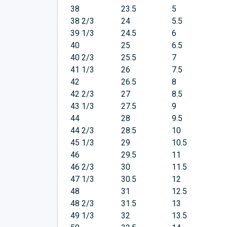
38
23.5
5
38 2/3
24
5.5
39 1/3
24.5
6
40
25
6.5
40 2/3
25.5
7
41 1/3
26
7.5
42
26.5
8
42 2/3
27
8.5
43 1/3
27.5
9
44
28
9.5
44 2/3
28.5
10
45 1/3
29
10.5
46
29.5
11
46 2/3
30
11.5
47 1/3
30.5
12
48
31
12.5
48 2/3
31.5
13
49 1/3
32
13.5