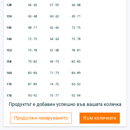
128
64 - 65
57 - 59
66 - 68
134
65 - 68
60 - 62
69 - 71
140
68 - 71
62 - 64
72 - 75
146
72 - 75
64 - 66
75 - 78
152
75 - 78
67 - 68
78 - 81
158
79 - 82
69 - 70
82 - 85
164
83 - 86
71 - 73
86 - 89
170
87 - 89
74 - 75
90 - 92
176
90 - 92
75 - 77
92 - 94
Продуктът е добавен успешно във вашата количка
Продължи пазаруването
Към количката