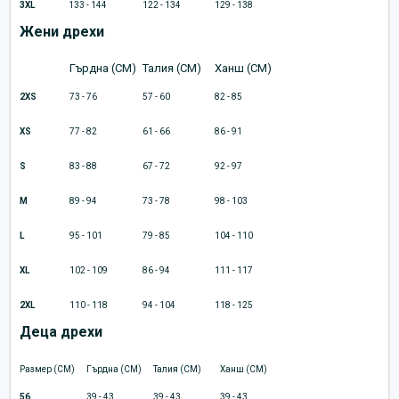
3XL
133 - 144
122 - 134
129 - 138
Жени дрехи
Гърдна (CM)
Талия (CM)
Ханш (CM)
2XS
73 - 76
57 - 60
82 - 85
XS
77 - 82
61 - 66
86 - 91
S
83 - 88
67 - 72
92 - 97
M
89 - 94
73 - 78
98 - 103
L
95 - 101
79 - 85
104 - 110
XL
102 - 109
86 - 94
111 - 117
2XL
110 - 118
94 - 104
118 - 125
Деца дрехи
Размер (CM)
Гърдна (CM)
Талия (CM)
Ханш (CM)
56
39 - 43
39 - 43
39 - 43