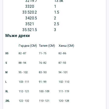
32
19.7
13.5k
33
20
1
33.5
20.2
1.5
34
20.5
2
35
21
2.5
35.5
21.5
3
Мъже дрехи
Гърдна (CM)
Талия (CM)
Ханш (CM)
XS
82 - 87
71 - 75
82 - 86
S
88 - 94
76 - 82
87 - 93
M
95 - 102
83 - 90
94 - 101
L
103 - 111
91 - 99
102 - 110
XL
112 - 121
100 - 109
111 - 119
2XL
122 - 132
110 - 121
120 - 128