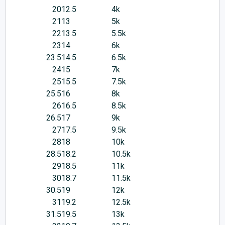
20
12.5
4k
21
13
5k
22
13.5
5.5k
23
14
6k
23.5
14.5
6.5k
24
15
7k
25
15.5
7.5k
25.5
16
8k
26
16.5
8.5k
26.5
17
9k
27
17.5
9.5k
28
18
10k
28.5
18.2
10.5k
29
18.5
11k
30
18.7
11.5k
30.5
19
12k
31
19.2
12.5k
31.5
19.5
13k