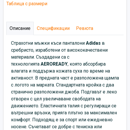
Таблица с размери
Описание
Спецификации
Ревюта
Страхотни мъжки къси панталони
Adidas
в
сребристо, изработени от висококачествени
материали. Създадени са с
технологията
AEROREADY
, която абсорбира
влагата и поддържа кожата суха по време на
активност. В предната част е разположена щампа
с логото на марката. Стандартната кройка с два
странично разположени джоба. Подгавът е леко
отворен с цел увеличаване свободата на
движението. Еластичната талия с регулиращи се
вътрешни връзки, прияга плътно за максимален
комфорт. Подходящ е за спорт или ежедневно
носене. Съчетават се добре с тениска или