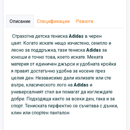
Описание
Спецификации
Ревюта
Страхотна детска тениска
Adidas
в
черен
цвят.
Когато искате нещо изчистено, семпло и
лесно за поддръжка, тази тениска
Adidas
за
юноши е точно това, което искате. Меката
материя от единичен джърси и удобната кройка
я правят достатъчно удобна за носене през
целия ден. Независимо дали излизате или сте
вътре, класическото лого на
Adidas
и
универсалният стил ви помагат да изглеждате
добре. Подходяща както за всеки ден, така и за
спорт. Тениската перфектно се съчетава с дънки,
клин или спортен панталон