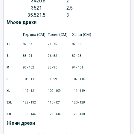
34
20.5
2
35
21
2.5
35.5
21.5
3
Мъже дрехи
Гърдна (CM)
Талия (CM)
Ханш (CM)
XS
82 - 87
71 - 75
82 - 86
S
88 - 94
76 - 82
87 - 93
M
95 - 102
83 - 90
94 - 101
L
103 - 111
91 - 99
102 - 110
XL
112 - 121
100 - 109
111 - 119
2XL
122 - 132
110 - 121
120 - 128
3XL
133 - 144
122 - 134
129 - 138
Жени дрехи