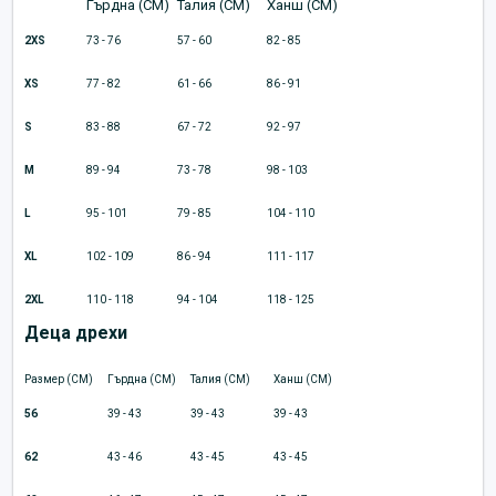
Гърдна (CM)
Талия (CM)
Ханш (CM)
2XS
73 - 76
57 - 60
82 - 85
XS
77 - 82
61 - 66
86 - 91
S
83 - 88
67 - 72
92 - 97
M
89 - 94
73 - 78
98 - 103
L
95 - 101
79 - 85
104 - 110
XL
102 - 109
86 - 94
111 - 117
2XL
110 - 118
94 - 104
118 - 125
Деца дрехи
Размер (CM)
Гърдна (CM)
Талия (CM)
Ханш (CM)
56
39 - 43
39 - 43
39 - 43
62
43 - 46
43 - 45
43 - 45