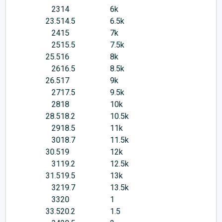
23
14
6k
23.5
14.5
6.5k
24
15
7k
25
15.5
7.5k
25.5
16
8k
26
16.5
8.5k
26.5
17
9k
27
17.5
9.5k
28
18
10k
28.5
18.2
10.5k
29
18.5
11k
30
18.7
11.5k
30.5
19
12k
31
19.2
12.5k
31.5
19.5
13k
32
19.7
13.5k
33
20
1
33.5
20.2
1.5